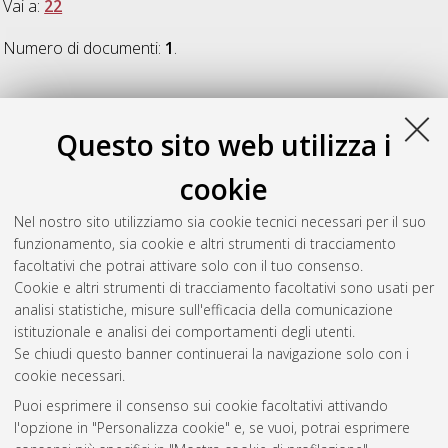
Vai a:
22
Numero di documenti:
1
.
22
Questo sito web utilizza i
Muttini, Daniele
(2012)
Intuizione e visualizzazione in
cookie
matematica con particolare riferimento a Felix Klein
,
[Dissertation thesis], Alma Mater Studiorum Università di
Nel nostro sito utilizziamo sia cookie tecnici necessari per il suo
Bologna. Dottorato di ricerca in
Filosofia
, 22 Ciclo. DOI
funzionamento, sia cookie e altri strumenti di tracciamento
10.6092/unibo/amsdottorato/5135.
facoltativi che potrai attivare solo con il tuo consenso.
Cookie e altri strumenti di tracciamento facoltativi sono usati per
Questa lista e' stata generata il
Thu Aug 6 20:40:11 2026
analisi statistiche, misure sull'efficacia della comunicazione
CEST
.
istituzionale e analisi dei comportamenti degli utenti.
Se chiudi questo banner continuerai la navigazione solo con i
cookie necessari.
Atom
Puoi esprimere il consenso sui cookie facoltativi attivando
Rss 1.0
l'opzione in "Personalizza cookie" e, se vuoi, potrai esprimere