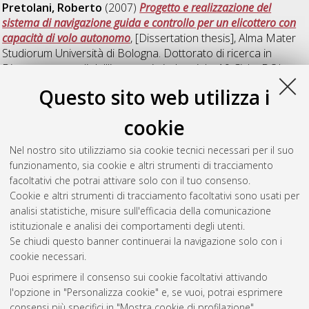
Pretolani, Roberto
(2007)
Progetto e realizzazione del
sistema di navigazione guida e controllo per un elicottero con
capacità di volo autonomo
, [Dissertation thesis], Alma Mater
Studiorum Università di Bologna. Dottorato di ricerca in
Disegno e metodi dell'ingegneria industriale
, 19 Ciclo. DOI
10.6092/unibo/amsdottorato/438.
Questo sito web utilizza i
Teodorani, Barbara
(2007)
Progetto e realizzazione del
cookie
sistema di gestione autonoma del volo e controllo in remoto
per un velivolo UAV ad ala rotante
, [Dissertation thesis], Alma
Nel nostro sito utilizziamo sia cookie tecnici necessari per il suo
Mater Studiorum Università di Bologna. Dottorato di ricerca in
funzionamento, sia cookie e altri strumenti di tracciamento
Disegno e metodi dell'ingegneria industriale
, 19 Ciclo. DOI
facoltativi che potrai attivare solo con il tuo consenso.
10.6092/unibo/amsdottorato/439.
Cookie e altri strumenti di tracciamento facoltativi sono usati per
analisi statistiche, misure sull'efficacia della comunicazione
Questa lista e' stata generata il
Fri Aug 7 20:40:32 2026 CEST
.
istituzionale e analisi dei comportamenti degli utenti.
Se chiudi questo banner continuerai la navigazione solo con i
cookie necessari.
Atom
Puoi esprimere il consenso sui cookie facoltativi attivando
Rss 1.0
l'opzione in "Personalizza cookie" e, se vuoi, potrai esprimere
consensi più specifici in "Mostra cookie di profilazione".
Rss 2.0