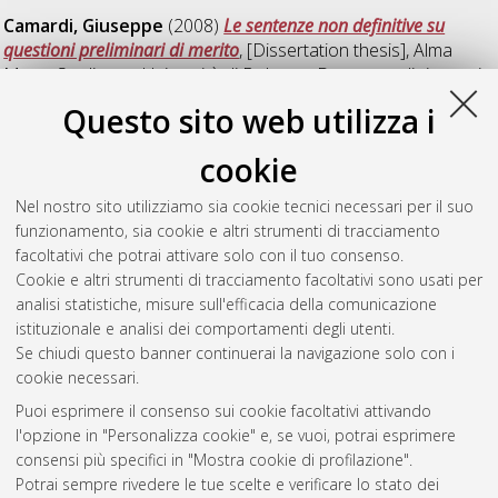
Camardi, Giuseppe
(2008)
Le sentenze non definitive su
questioni preliminari di merito
, [Dissertation thesis], Alma
Mater Studiorum Università di Bologna. Dottorato di ricerca in
Diritto processuale civile
, 20 Ciclo. DOI
Questo sito web utilizza i
10.6092/unibo/amsdottorato/771.
cookie
Rasia, Carlo
(2008)
La legge applicabile all'arbitrato
,
[Dissertation thesis], Alma Mater Studiorum Università di
Nel nostro sito utilizziamo sia cookie tecnici necessari per il suo
Bologna. Dottorato di ricerca in
Diritto processuale civile
, 20
funzionamento, sia cookie e altri strumenti di tracciamento
Ciclo.
facoltativi che potrai attivare solo con il tuo consenso.
Cookie e altri strumenti di tracciamento facoltativi sono usati per
Questa lista e' stata generata il
Thu Aug 6 20:41:08 2026
analisi statistiche, misure sull'efficacia della comunicazione
CEST
.
istituzionale e analisi dei comportamenti degli utenti.
Se chiudi questo banner continuerai la navigazione solo con i
cookie necessari.
Atom
Puoi esprimere il consenso sui cookie facoltativi attivando
Rss 1.0
l'opzione in "Personalizza cookie" e, se vuoi, potrai esprimere
consensi più specifici in "Mostra cookie di profilazione".
Rss 2.0
Potrai sempre rivedere le tue scelte e verificare lo stato dei