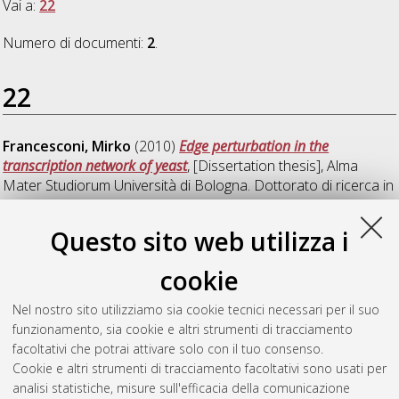
Vai a:
22
Numero di documenti:
2
.
22
Francesconi, Mirko
(2010)
Edge perturbation in the
transcription network of yeast
, [Dissertation thesis], Alma
Mater Studiorum Università di Bologna. Dottorato di ricerca in
Biotecnologie cellulari e molecolari
, 22 Ciclo. DOI
10.6092/unibo/amsdottorato/2835.
Questo sito web utilizza i
Hysomema, Johana
(2010)
Modulation of epidermial growth
cookie
factor receptor signaling in colon adenocarcinoma
,
[Dissertation thesis], Alma Mater Studiorum Università di
Nel nostro sito utilizziamo sia cookie tecnici necessari per il suo
Bologna. Dottorato di ricerca in
Biotecnologie cellulari e
funzionamento, sia cookie e altri strumenti di tracciamento
molecolari
, 22 Ciclo. DOI 10.6092/unibo/amsdottorato/2601.
facoltativi che potrai attivare solo con il tuo consenso.
Cookie e altri strumenti di tracciamento facoltativi sono usati per
Questa lista e' stata generata il
Sat Aug 8 20:42:07 2026
analisi statistiche, misure sull'efficacia della comunicazione