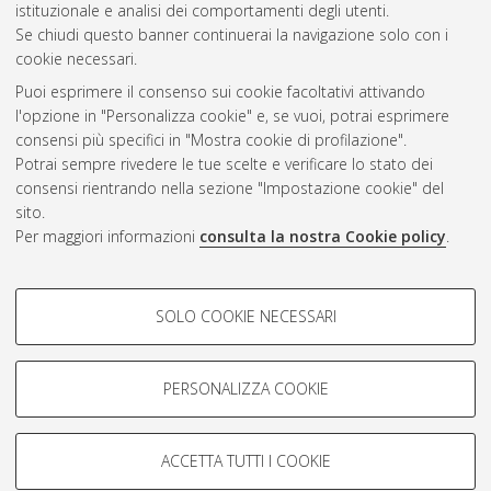
CEST
.
istituzionale e analisi dei comportamenti degli utenti.
Se chiudi questo banner continuerai la navigazione solo con i
cookie necessari.
Atom
Puoi esprimere il consenso sui cookie facoltativi attivando
Rss 1.0
l'opzione in "Personalizza cookie" e, se vuoi, potrai esprimere
consensi più specifici in "Mostra cookie di profilazione".
Rss 2.0
Potrai sempre rivedere le tue scelte e verificare lo stato dei
consensi rientrando nella sezione "Impostazione cookie" del
sito.
AMS Dottorato
Per maggiori informazioni
consulta la nostra Cookie policy
.
ISSN: 2038-7946
Servizio implementato e gestito da
AlmaDL
COOKIE DI PROFILAZIONE -
Impostazioni Cookie
SOLO COOKIE NECESSARI
Informativa sulla privacy
FACOLTATIVI
Condizioni d’uso del sito
Si tratta di cookie utilizzati per analizzare le caratteristiche della
navigazione degli utenti, creare profili in base al loro comportamento
PERSONALIZZA COOKIE
sul sito, per analisi di marketing.
Mostra cookie di profilazione
ACCETTA TUTTI I COOKIE
Google/Youtube Video
© ALMA MATER STUDIORUM - Università di Bologna, 2007-2026.
COOKIE TECNICI - NECESSARI