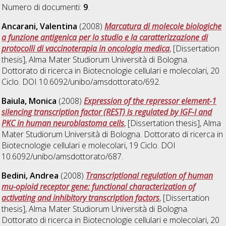
Numero di documenti:
9
.
Ancarani, Valentina
(2008)
Marcatura di molecole biologiche
a funzione antigenica per lo studio e la caratterizzazione di
protocolli di vaccinoterapia in oncologia medica
, [Dissertation
thesis], Alma Mater Studiorum Università di Bologna.
Dottorato di ricerca in
Biotecnologie cellulari e molecolari
, 20
Ciclo. DOI 10.6092/unibo/amsdottorato/692.
Baiula, Monica
(2008)
Expression of the repressor element-1
silencing transcription factor (REST) is regulated by IGF-I and
PKC in human neuroblastoma cells
, [Dissertation thesis], Alma
Mater Studiorum Università di Bologna. Dottorato di ricerca in
Biotecnologie cellulari e molecolari
, 19 Ciclo. DOI
10.6092/unibo/amsdottorato/687.
Bedini, Andrea
(2008)
Transcriptional regulation of human
mu-opioid receptor gene: functional characterization of
activating and inhibitory transcription factors
, [Dissertation
thesis], Alma Mater Studiorum Università di Bologna.
Dottorato di ricerca in
Biotecnologie cellulari e molecolari
, 20