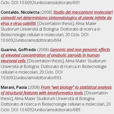
Ciclo. DOI 10.6092/unibo/amsdottorato/691.
Contaldo, Nicoletta
(2008)
Studio dei meccanismi molecolari
coinvolti nel determinismo sintomatologico di piante infette da
virus e virus-satelliti
, [Dissertation thesis], Alma Mater
Studiorum Università di Bologna. Dottorato di ricerca in
Biotecnologie cellulari e molecolari
, 20 Ciclo. DOI
10.6092/unibo/amsdottorato/694.
Guarino, Goffredo
(2008)
Genomic and non genomic effects
of elevated concentration of anabolic steroids in human
neuronal cells
, [Dissertation thesis], Alma Mater Studiorum
Università di Bologna. Dottorato di ricerca in
Biotecnologie
cellulari e molecolari
, 20 Ciclo. DOI
10.6092/unibo/amsdottorato/693.
Marani, Paola
(2008)
From "wet biology" to statistical analysis
of structural features with bioinformatics tools
, [Dissertation
thesis], Alma Mater Studiorum Università di Bologna.
Dottorato di ricerca in
Biotecnologie cellulari e molecolari
, 20
Ciclo. DOI 10.6092/unibo/amsdottorato/689.