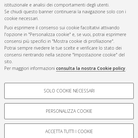
CEST
.
istituzionale e analisi dei comportamenti degli utenti.
Se chiudi questo banner continuerai la navigazione solo con i
cookie necessari.
Atom
Puoi esprimere il consenso sui cookie facoltativi attivando
Rss 1.0
l'opzione in "Personalizza cookie" e, se vuoi, potrai esprimere
consensi più specifici in "Mostra cookie di profilazione".
Rss 2.0
Potrai sempre rivedere le tue scelte e verificare lo stato dei
consensi rientrando nella sezione "Impostazione cookie" del
sito.
AMS Dottorato
Per maggiori informazioni
consulta la nostra Cookie policy
.
ISSN: 2038-7946
Servizio implementato e gestito da
AlmaDL
Impostazioni Cookie
COOKIE DI PROFILAZIONE -
SOLO COOKIE NECESSARI
Informativa sulla privacy
FACOLTATIVI
Condizioni d’uso del sito
Si tratta di cookie utilizzati per analizzare le caratteristiche della
navigazione degli utenti, creare profili in base al loro comportamento
PERSONALIZZA COOKIE
sul sito, per analisi di marketing.
Mostra cookie di profilazione
ACCETTA TUTTI I COOKIE
Google/Youtube Video
© ALMA MATER STUDIORUM - Università di Bologna, 2007-2026.