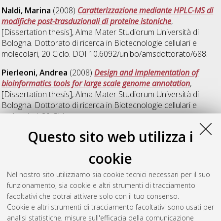
Naldi, Marina
(2008)
Caratterizzazione mediante HPLC-MS di
modifiche post-trasduzionali di proteine istoniche
,
[Dissertation thesis], Alma Mater Studiorum Università di
Bologna. Dottorato di ricerca in
Biotecnologie cellulari e
molecolari
, 20 Ciclo. DOI 10.6092/unibo/amsdottorato/688.
Pierleoni, Andrea
(2008)
Design and implementation of
bioinformatics tools for large scale genome annotation
,
[Dissertation thesis], Alma Mater Studiorum Università di
Bologna. Dottorato di ricerca in
Biotecnologie cellulari e
molecolari
, 20 Ciclo.
Questo sito web utilizza i
Purgato, Stefania
(2008)
Inibizione selettiva del gene MYCN
mediante PNA (acidi peptido nucleici) anti-gene nel
cookie
rabdomiosarcoma umano
, [Dissertation thesis], Alma Mater
Studiorum Università di Bologna. Dottorato di ricerca in
Nel nostro sito utilizziamo sia cookie tecnici necessari per il suo
Biotecnologie cellulari e molecolari
, 20 Ciclo. DOI
funzionamento, sia cookie e altri strumenti di tracciamento
10.6092/unibo/amsdottorato/690.
facoltativi che potrai attivare solo con il tuo consenso.
Cookie e altri strumenti di tracciamento facoltativi sono usati per
Questa lista e' stata generata il
Thu Aug 6 20:42:50 2026
analisi statistiche, misure sull'efficacia della comunicazione