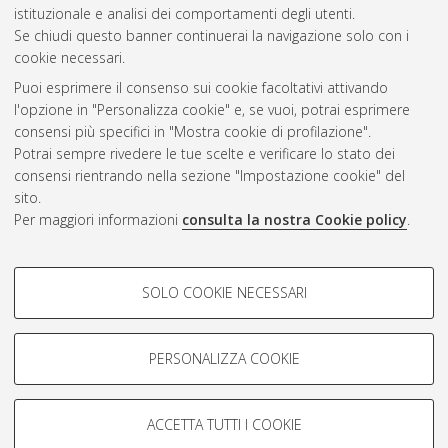
CEST
.
istituzionale e analisi dei comportamenti degli utenti.
Se chiudi questo banner continuerai la navigazione solo con i
cookie necessari.
Atom
Puoi esprimere il consenso sui cookie facoltativi attivando
Rss 1.0
l'opzione in "Personalizza cookie" e, se vuoi, potrai esprimere
consensi più specifici in "Mostra cookie di profilazione".
Rss 2.0
Potrai sempre rivedere le tue scelte e verificare lo stato dei
consensi rientrando nella sezione "Impostazione cookie" del
AMS Dottorato
sito.
Per maggiori informazioni
consulta la nostra Cookie policy
.
ISSN: 2038-7946
Servizio implementato e gestito da
AlmaDL
Impostazioni Cookie
COOKIE DI PROFILAZIONE -
SOLO COOKIE NECESSARI
Informativa sulla privacy
FACOLTATIVI
Condizioni d’uso del sito
Si tratta di cookie utilizzati per analizzare le caratteristiche della
navigazione degli utenti, creare profili in base al loro comportamento
PERSONALIZZA COOKIE
sul sito, per analisi di marketing.
Mostra cookie di profilazione
ACCETTA TUTTI I COOKIE
Google/Youtube Video
© ALMA MATER STUDIORUM - Università di Bologna, 2007-2026.