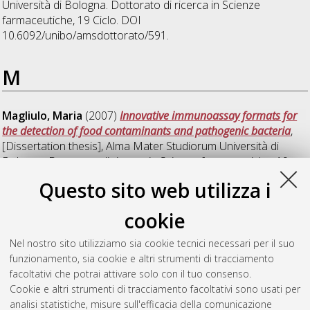
Università di Bologna. Dottorato di ricerca in
Scienze
farmaceutiche
, 19 Ciclo. DOI
10.6092/unibo/amsdottorato/591.
M
Magliulo, Maria
(2007)
Innovative immunoassay formats for
the detection of food contaminants and pathogenic bacteria
,
[Dissertation thesis], Alma Mater Studiorum Università di
Bologna. Dottorato di ricerca in
Scienze farmaceutiche
, 19
Ciclo. DOI 10.6092/unibo/amsdottorato/592.
Questo sito web utilizza i
Masetti, Matteo
(2007)
Classical molecular dynamics studies
cookie
of pharmaceutically relevant biological systems
, [Dissertation
thesis], Alma Mater Studiorum Università di Bologna.
Nel nostro sito utilizziamo sia cookie tecnici necessari per il suo
Dottorato di ricerca in
Scienze farmaceutiche
, 19 Ciclo. DOI
funzionamento, sia cookie e altri strumenti di tracciamento
10.6092/unibo/amsdottorato/590.
facoltativi che potrai attivare solo con il tuo consenso.
Cookie e altri strumenti di tracciamento facoltativi sono usati per
Questa lista e' stata generata il
Thu Aug 6 20:49:11 2026
analisi statistiche, misure sull'efficacia della comunicazione