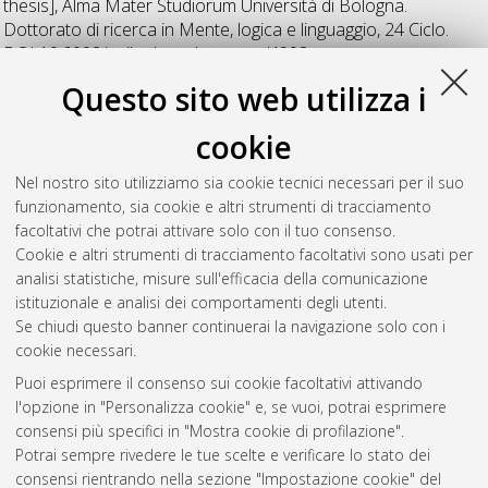
thesis], Alma Mater Studiorum Università di Bologna.
Dottorato di ricerca in
Mente, logica e linguaggio
, 24 Ciclo.
DOI 10.6092/unibo/amsdottorato/4998.
Questo sito web utilizza i
Sivertsava, Iryna
(2012)
Stili cognitivi e sofisticazione politica,
un approccio sperimentale allo studio del comportamento di
cookie
voto dei giovani elettori Italiani e Bielorussi
, [Dissertation
thesis], Alma Mater Studiorum Università di Bologna.
Nel nostro sito utilizziamo sia cookie tecnici necessari per il suo
Dottorato di ricerca in
Mente, logica e linguaggio
, 24 Ciclo.
funzionamento, sia cookie e altri strumenti di tracciamento
DOI 10.6092/unibo/amsdottorato/4969.
facoltativi che potrai attivare solo con il tuo consenso.
Cookie e altri strumenti di tracciamento facoltativi sono usati per
Questa lista e' stata generata il
Sat Aug 8 20:50:15 2026
analisi statistiche, misure sull'efficacia della comunicazione
CEST
.
istituzionale e analisi dei comportamenti degli utenti.
Se chiudi questo banner continuerai la navigazione solo con i
cookie necessari.
Atom
Puoi esprimere il consenso sui cookie facoltativi attivando
Rss 1.0
l'opzione in "Personalizza cookie" e, se vuoi, potrai esprimere
consensi più specifici in "Mostra cookie di profilazione".
Rss 2.0
Potrai sempre rivedere le tue scelte e verificare lo stato dei
consensi rientrando nella sezione "Impostazione cookie" del