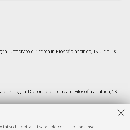
gna. Dottorato di ricerca in
Filosofia analitica
, 19 Ciclo. DOI
à di Bologna. Dottorato di ricerca in
Filosofia analitica
, 19
a lista e' stata generata il
Thu Aug 6 20:49:14 2026 CEST
.
ltativi che potrai attivare solo con il tuo consenso.