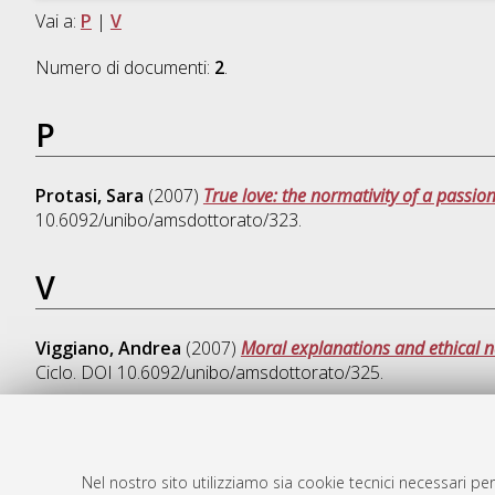
Vai a:
P
|
V
Numero di documenti:
2
.
P
Protasi, Sara
(2007)
True love: the normativity of a passio
10.6092/unibo/amsdottorato/323.
V
Viggiano, Andrea
(2007)
Moral explanations and ethical 
Ciclo. DOI 10.6092/unibo/amsdottorato/325.
Nel nostro sito utilizziamo sia cookie tecnici necessari per
AMS Dotto
Atom