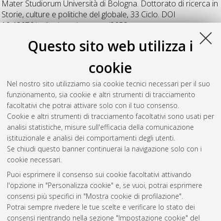
Mater Studiorum Università di Bologna. Dottorato di ricerca in
Storie, culture e politiche del globale
, 33 Ciclo. DOI
10.48676/unibo/amsdottorato/9652.
Questo sito web utilizza i
De Luna, Barbara
(2021)
Le donne del nemico. I processi per
collaborazionismo nel dopoguerra: Francia e Italia a confronto.
cookie
1944-1951.
, [Dissertation thesis], Alma Mater Studiorum
Università di Bologna. Dottorato di ricerca in
Storie, culture e
Nel nostro sito utilizziamo sia cookie tecnici necessari per il suo
politiche del globale
, 33 Ciclo. DOI
funzionamento, sia cookie e altri strumenti di tracciamento
10.48676/unibo/amsdottorato/9749.
facoltativi che potrai attivare solo con il tuo consenso.
Cookie e altri strumenti di tracciamento facoltativi sono usati per
Questa lista e' stata generata il
Thu Aug 6 20:49:03 2026
analisi statistiche, misure sull'efficacia della comunicazione
CEST
.
istituzionale e analisi dei comportamenti degli utenti.
Se chiudi questo banner continuerai la navigazione solo con i
cookie necessari.
Atom
Puoi esprimere il consenso sui cookie facoltativi attivando
Rss 1.0
l'opzione in "Personalizza cookie" e, se vuoi, potrai esprimere
consensi più specifici in "Mostra cookie di profilazione".
Rss 2.0
Potrai sempre rivedere le tue scelte e verificare lo stato dei
consensi rientrando nella sezione "Impostazione cookie" del