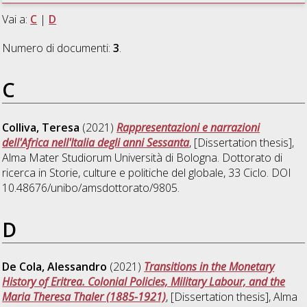
Vai a:
C
|
D
Numero di documenti:
3
.
C
Colliva, Teresa
(2021)
Rappresentazioni e narrazioni
dell'Africa nell'Italia degli anni Sessanta
, [Dissertation thesis],
Alma Mater Studiorum Università di Bologna. Dottorato di
ricerca in
Storie, culture e politiche del globale
, 33 Ciclo. DOI
10.48676/unibo/amsdottorato/9805.
D
De Cola, Alessandro
(2021)
Transitions in the Monetary
History of Eritrea. Colonial Policies, Military Labour, and the
Maria Theresa Thaler (1885-1921)
, [Dissertation thesis], Alma