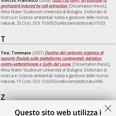
Stecchi, Francesco
(2008)
Tuzla City (BiH): an example of
geohazard induced by salt extraction
, [Dissertation thesis],
Alma Mater Studiorum Università di Bologna. Dottorato di
ricerca in
Scienze ambientali: tutela e gestione delle risorse
naturali
, 20 Ciclo. DOI 10.6092/unibo/amsdottorato/1033.
T
Tesi, Tommaso
(2007)
Destino del carbonio organico di
apporto fluviale sulle piattaforme continentali: Adriatico
centro-settentrionale e Golfo del Leone
, [Dissertation thesis],
Alma Mater Studiorum Università di Bologna. Dottorato di
ricerca in
Scienze ambientali: tutela e gestione delle risorse
naturali
, 19 Ciclo. DOI 10.6092/unibo/amsdottorato/446.
Z
Questo sito web utilizza i
Zannoni, Denis
(2008)
Uso sostenibile dei suoli forestali di