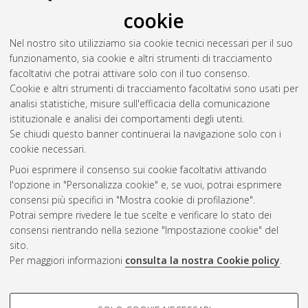
ambiente costiero in relazione ai fattori di pressione esistenti
,
cookie
[Dissertation thesis], Alma Mater Studiorum Università di
Bologna. Dottorato di ricerca in
Scienze ambientali: tutela e
Nel nostro sito utilizziamo sia cookie tecnici necessari per il suo
gestione delle risorse naturali
, 20 Ciclo. DOI
funzionamento, sia cookie e altri strumenti di tracciamento
10.6092/unibo/amsdottorato/1034.
facoltativi che potrai attivare solo con il tuo consenso.
Cookie e altri strumenti di tracciamento facoltativi sono usati per
Questa lista e' stata generata il
Sat Aug 8 20:50:15 2026
analisi statistiche, misure sull'efficacia della comunicazione
CEST
.
istituzionale e analisi dei comportamenti degli utenti.
Se chiudi questo banner continuerai la navigazione solo con i
cookie necessari.
Atom
Puoi esprimere il consenso sui cookie facoltativi attivando
Rss 1.0
l'opzione in "Personalizza cookie" e, se vuoi, potrai esprimere
consensi più specifici in "Mostra cookie di profilazione".
Rss 2.0
Potrai sempre rivedere le tue scelte e verificare lo stato dei
consensi rientrando nella sezione "Impostazione cookie" del
AMS Dottorato
sito.
Per maggiori informazioni
consulta la nostra Cookie policy
.
ISSN: 2038-7946
Servizio implementato e gestito da
AlmaDL
Impostazioni Cookie
COOKIE DI PROFILAZIONE -