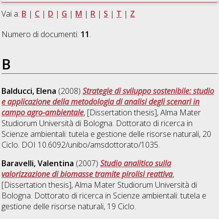
Vai a:
B
|
C
|
D
|
G
|
M
|
R
|
S
|
T
|
Z
Numero di documenti:
11
.
B
Balducci, Elena
(2008)
Strategie di sviluppo sostenibile: studio
e applicazione della metodologia di analisi degli scenari in
campo agro-ambientale
, [Dissertation thesis], Alma Mater
Studiorum Università di Bologna. Dottorato di ricerca in
Scienze ambientali: tutela e gestione delle risorse naturali
, 20
Ciclo. DOI 10.6092/unibo/amsdottorato/1035.
Baravelli, Valentina
(2007)
Studio analitico sulla
valorizzazione di biomasse tramite pirolisi reattiva
,
[Dissertation thesis], Alma Mater Studiorum Università di
Bologna. Dottorato di ricerca in
Scienze ambientali: tutela e
gestione delle risorse naturali
, 19 Ciclo.