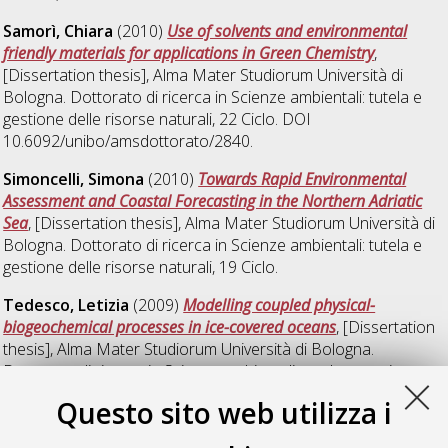
Samorì, Chiara
(2010)
Use of solvents and environmental
friendly materials for applications in Green Chemistry
,
[Dissertation thesis], Alma Mater Studiorum Università di
Bologna. Dottorato di ricerca in
Scienze ambientali: tutela e
gestione delle risorse naturali
, 22 Ciclo. DOI
10.6092/unibo/amsdottorato/2840.
Simoncelli, Simona
(2010)
Towards Rapid Environmental
Assessment and Coastal Forecasting in the Northern Adriatic
Sea
, [Dissertation thesis], Alma Mater Studiorum Università di
Bologna. Dottorato di ricerca in
Scienze ambientali: tutela e
gestione delle risorse naturali
, 19 Ciclo.
Tedesco, Letizia
(2009)
Modelling coupled physical-
biogeochemical processes in ice-covered oceans
, [Dissertation
thesis], Alma Mater Studiorum Università di Bologna.
Dottorato di ricerca in
Scienze ambientali: tutela e gestione
delle risorse naturali
, 21 Ciclo.
Questo sito web utilizza i
Verità, Simona
(2009)
Radioattività naturale nei prodotti