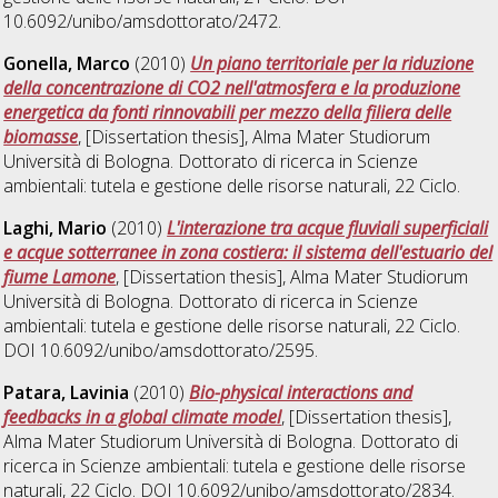
10.6092/unibo/amsdottorato/2472.
Gonella, Marco
(2010)
Un piano territoriale per la riduzione
della concentrazione di CO2 nell'atmosfera e la produzione
energetica da fonti rinnovabili per mezzo della filiera delle
biomasse
, [Dissertation thesis], Alma Mater Studiorum
Università di Bologna. Dottorato di ricerca in
Scienze
ambientali: tutela e gestione delle risorse naturali
, 22 Ciclo.
Laghi, Mario
(2010)
L'interazione tra acque fluviali superficiali
e acque sotterranee in zona costiera: il sistema dell'estuario del
fiume Lamone
, [Dissertation thesis], Alma Mater Studiorum
Università di Bologna. Dottorato di ricerca in
Scienze
ambientali: tutela e gestione delle risorse naturali
, 22 Ciclo.
DOI 10.6092/unibo/amsdottorato/2595.
Patara, Lavinia
(2010)
Bio-physical interactions and
feedbacks in a global climate model
, [Dissertation thesis],
Alma Mater Studiorum Università di Bologna. Dottorato di
ricerca in
Scienze ambientali: tutela e gestione delle risorse
naturali
, 22 Ciclo. DOI 10.6092/unibo/amsdottorato/2834.