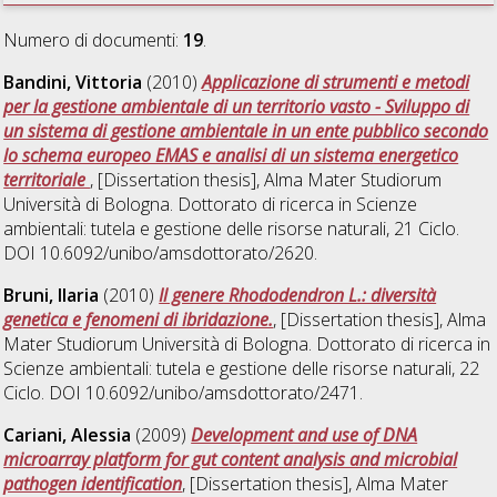
Numero di documenti:
19
.
Bandini, Vittoria
(2010)
Applicazione di strumenti e metodi
per la gestione ambientale di un territorio vasto - Sviluppo di
un sistema di gestione ambientale in un ente pubblico secondo
lo schema europeo EMAS e analisi di un sistema energetico
territoriale
, [Dissertation thesis], Alma Mater Studiorum
Università di Bologna. Dottorato di ricerca in
Scienze
ambientali: tutela e gestione delle risorse naturali
, 21 Ciclo.
DOI 10.6092/unibo/amsdottorato/2620.
Bruni, Ilaria
(2010)
Il genere Rhododendron L.: diversità
genetica e fenomeni di ibridazione.
, [Dissertation thesis], Alma
Mater Studiorum Università di Bologna. Dottorato di ricerca in
Scienze ambientali: tutela e gestione delle risorse naturali
, 22
Ciclo. DOI 10.6092/unibo/amsdottorato/2471.
Cariani, Alessia
(2009)
Development and use of DNA
microarray platform for gut content analysis and microbial
pathogen identification
, [Dissertation thesis], Alma Mater