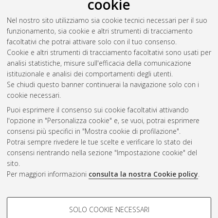
cookie
ceramici: valutazioni teoriche e sperimentali degli effetti
ambientali e sanitari
, [Dissertation thesis], Alma Mater
Nel nostro sito utilizziamo sia cookie tecnici necessari per il suo
Studiorum Università di Bologna. Dottorato di ricerca in
funzionamento, sia cookie e altri strumenti di tracciamento
Scienze ambientali: tutela e gestione delle risorse naturali
, 21
facoltativi che potrai attivare solo con il tuo consenso.
Ciclo. DOI 10.6092/unibo/amsdottorato/1439.
Cookie e altri strumenti di tracciamento facoltativi sono usati per
analisi statistiche, misure sull'efficacia della comunicazione
Questa lista e' stata generata il
Fri Aug 7 20:48:52 2026 CEST
.
istituzionale e analisi dei comportamenti degli utenti.
Se chiudi questo banner continuerai la navigazione solo con i
cookie necessari.
Atom
Puoi esprimere il consenso sui cookie facoltativi attivando
Rss 1.0
l'opzione in "Personalizza cookie" e, se vuoi, potrai esprimere
consensi più specifici in "Mostra cookie di profilazione".
Rss 2.0
Potrai sempre rivedere le tue scelte e verificare lo stato dei
consensi rientrando nella sezione "Impostazione cookie" del
AMS Dottorato
sito.
Per maggiori informazioni
consulta la nostra Cookie policy
.
ISSN: 2038-7946
Servizio implementato e gestito da
AlmaDL
Impostazioni Cookie
COOKIE DI PROFILAZIONE -
SOLO COOKIE NECESSARI
Informativa sulla privacy
FACOLTATIVI