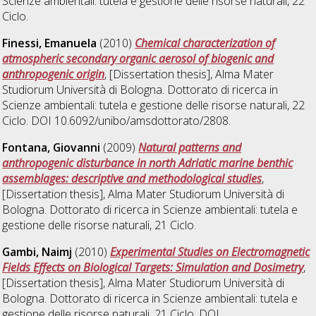
Scienze ambientali: tutela e gestione delle risorse naturali
, 22
Ciclo.
Finessi, Emanuela
(2010)
Chemical characterization of
atmospheric secondary organic aerosol of biogenic and
anthropogenic origin
, [Dissertation thesis], Alma Mater
Studiorum Università di Bologna. Dottorato di ricerca in
Scienze ambientali: tutela e gestione delle risorse naturali
, 22
Ciclo. DOI 10.6092/unibo/amsdottorato/2808.
Fontana, Giovanni
(2009)
Natural patterns and
anthropogenic disturbance in north Adriatic marine benthic
assemblages: descriptive and methodological studies
,
[Dissertation thesis], Alma Mater Studiorum Università di
Bologna. Dottorato di ricerca in
Scienze ambientali: tutela e
gestione delle risorse naturali
, 21 Ciclo.
Gambi, Naimj
(2010)
Experimental Studies on Electromagnetic
Fields Effects on Biological Targets: Simulation and Dosimetry
,
[Dissertation thesis], Alma Mater Studiorum Università di
Bologna. Dottorato di ricerca in
Scienze ambientali: tutela e
gestione delle risorse naturali
, 21 Ciclo. DOI