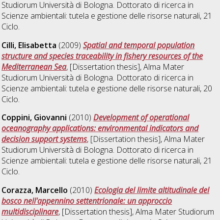
Studiorum Università di Bologna. Dottorato di ricerca in
Scienze ambientali: tutela e gestione delle risorse naturali
, 21
Ciclo.
Cilli, Elisabetta
(2009)
Spatial and temporal population
structure and species traceability in fishery resources of the
Mediterranean Sea
, [Dissertation thesis], Alma Mater
Studiorum Università di Bologna. Dottorato di ricerca in
Scienze ambientali: tutela e gestione delle risorse naturali
, 20
Ciclo.
Coppini, Giovanni
(2010)
Development of operational
oceanography applications: environmental indicators and
decision support systems
, [Dissertation thesis], Alma Mater
Studiorum Università di Bologna. Dottorato di ricerca in
Scienze ambientali: tutela e gestione delle risorse naturali
, 21
Ciclo.
Corazza, Marcello
(2010)
Ecologia del limite altitudinale del
bosco nell'appennino settentrionale: un approccio
multidisciplinare
, [Dissertation thesis], Alma Mater Studiorum