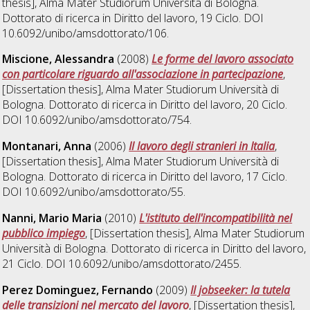
thesis], Alma Mater Studiorum Università di Bologna.
Dottorato di ricerca in
Diritto del lavoro
, 19 Ciclo. DOI
10.6092/unibo/amsdottorato/106.
Miscione, Alessandra
(2008)
Le forme del lavoro associato
con particolare riguardo all'associazione in partecipazione
,
[Dissertation thesis], Alma Mater Studiorum Università di
Bologna. Dottorato di ricerca in
Diritto del lavoro
, 20 Ciclo.
DOI 10.6092/unibo/amsdottorato/754.
Montanari, Anna
(2006)
Il lavoro degli stranieri in Italia
,
[Dissertation thesis], Alma Mater Studiorum Università di
Bologna. Dottorato di ricerca in
Diritto del lavoro
, 17 Ciclo.
DOI 10.6092/unibo/amsdottorato/55.
Nanni, Mario Maria
(2010)
L'istituto dell'incompatibilità nel
pubblico impiego
, [Dissertation thesis], Alma Mater Studiorum
Università di Bologna. Dottorato di ricerca in
Diritto del lavoro
,
21 Ciclo. DOI 10.6092/unibo/amsdottorato/2455.
Perez Dominguez, Fernando
(2009)
Il jobseeker: la tutela
delle transizioni nel mercato del lavoro
, [Dissertation thesis],