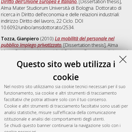
Diritto dell'Unione Europea e Italiano
, [Dissertation thesis],
Alma Mater Studiorum Università di Bologna. Dottorato di
ricerca in
Diritto dell'economia e delle relazioni industriali:
indirizzo Diritto del lavoro
, 22 Ciclo. DOI
10.6092/unibo/amsdottorato/2534.
Tozza, Gianpiero
(2010)
La mobilità del personale nel
pubblico impiego privatizzato
, [Dissertation thesis], Alma
Mater Studiorum Università di Bologna. Dottorato di ricerca in
Diritto del lavoro
, 21 Ciclo.
Questo sito web utilizza i
Vincieri, Martina
(2006)
Il rapporto di lavoro del socio di
cookie
cooperativa: qualificazione e tecniche di tutela
, [Dissertation
thesis], Alma Mater Studiorum Università di Bologna.
Nel nostro sito utilizziamo sia cookie tecnici necessari per il suo
Dottorato di ricerca in
Diritto del lavoro
, 17 Ciclo. DOI
funzionamento, sia cookie e altri strumenti di tracciamento
10.6092/unibo/amsdottorato/56.
facoltativi che potrai attivare solo con il tuo consenso.
Cookie e altri strumenti di tracciamento facoltativi sono usati per
Questa lista e' stata generata il
Thu Aug 6 20:49:43 2026
analisi statistiche, misure sull'efficacia della comunicazione
CEST
.
istituzionale e analisi dei comportamenti degli utenti.
Se chiudi questo banner continuerai la navigazione solo con i
cookie necessari.