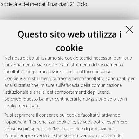
società e dei mercati finanziari
, 21 Ciclo.
22
Questo sito web utilizza i
Serrano Canas, José Manuel
(2009)
La governance della
cookie
società di capitale a base familiare: "Protocolo Familiar" e Patti
di Famiglia
, [Dissertation thesis], Alma Mater Studiorum
Nel nostro sito utilizziamo sia cookie tecnici necessari per il suo
Università di Bologna. Dottorato di ricerca in
Istituzioni,
funzionamento, sia cookie e altri strumenti di tracciamento
mercati e tutele: indirizzo "Diritto delle società e dei mercati
facoltativi che potrai attivare solo con il tuo consenso.
finanziari"
, 22 Ciclo.
Cookie e altri strumenti di tracciamento facoltativi sono usati per
analisi statistiche, misure sull'efficacia della comunicazione
Questa lista e' stata generata il
Fri Aug 7 20:48:31 2026 CEST
.
istituzionale e analisi dei comportamenti degli utenti.
Se chiudi questo banner continuerai la navigazione solo con i
cookie necessari.
Atom
Puoi esprimere il consenso sui cookie facoltativi attivando
Rss 1.0
l'opzione in "Personalizza cookie" e, se vuoi, potrai esprimere
consensi più specifici in "Mostra cookie di profilazione".
Rss 2.0
Potrai sempre rivedere le tue scelte e verificare lo stato dei