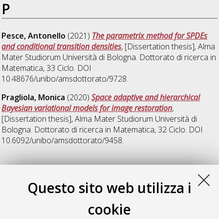
P
Pesce, Antonello
(2021)
The parametrix method for SPDEs
and conditional transition densities
, [Dissertation thesis], Alma
Mater Studiorum Università di Bologna. Dottorato di ricerca in
Matematica
, 33 Ciclo. DOI
10.48676/unibo/amsdottorato/9728.
Pragliola, Monica
(2020)
Space adaptive and hierarchical
Bayesian variational models for image restoration
,
[Dissertation thesis], Alma Mater Studiorum Università di
Bologna. Dottorato di ricerca in
Matematica
, 32 Ciclo. DOI
10.6092/unibo/amsdottorato/9458.
Q
Questo sito web utilizza i
Quercioli, Nicola
(2021)
On the topological theory of Group
cookie
Equivariant Non-Expansive Operators
, [Dissertation thesis],
Alma Mater Studiorum Università di Bologna. Dottorato di