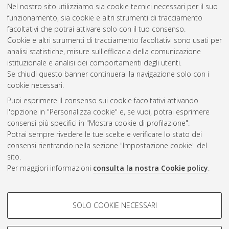
Nel nostro sito utilizziamo sia cookie tecnici necessari per il suo
ricerca in
Matematica
, 33 Ciclo. DOI
funzionamento, sia cookie e altri strumenti di tracciamento
10.48676/unibo/amsdottorato/9770.
facoltativi che potrai attivare solo con il tuo consenso.
Cookie e altri strumenti di tracciamento facoltativi sono usati per
Questa lista e' stata generata il
Sun Aug 9 20:48:13 2026
analisi statistiche, misure sull'efficacia della comunicazione
CEST
.
istituzionale e analisi dei comportamenti degli utenti.
Se chiudi questo banner continuerai la navigazione solo con i
cookie necessari.
Atom
Puoi esprimere il consenso sui cookie facoltativi attivando
Rss 1.0
l'opzione in "Personalizza cookie" e, se vuoi, potrai esprimere
consensi più specifici in "Mostra cookie di profilazione".
Rss 2.0
Potrai sempre rivedere le tue scelte e verificare lo stato dei
consensi rientrando nella sezione "Impostazione cookie" del
sito.
AMS Dottorato
Per maggiori informazioni
consulta la nostra Cookie policy
.
ISSN: 2038-7946
Servizio implementato e gestito da
AlmaDL
COOKIE DI PROFILAZIONE -
Impostazioni Cookie
SOLO COOKIE NECESSARI
Informativa sulla privacy
FACOLTATIVI
Condizioni d’uso del sito
Si tratta di cookie utilizzati per analizzare le caratteristiche della