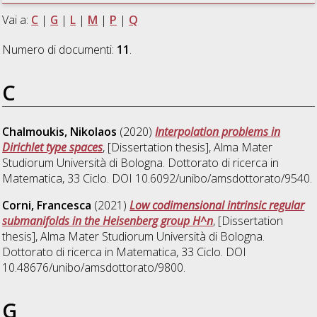
Vai a:
C
|
G
|
L
|
M
|
P
|
Q
Numero di documenti:
11
.
C
Chalmoukis, Nikolaos
(2020)
Interpolation problems in
Dirichlet type spaces
, [Dissertation thesis], Alma Mater
Studiorum Università di Bologna. Dottorato di ricerca in
Matematica
, 33 Ciclo. DOI 10.6092/unibo/amsdottorato/9540.
Corni, Francesca
(2021)
Low codimensional intrinsic regular
submanifolds in the Heisenberg group H^n
, [Dissertation
thesis], Alma Mater Studiorum Università di Bologna.
Dottorato di ricerca in
Matematica
, 33 Ciclo. DOI
10.48676/unibo/amsdottorato/9800.
G