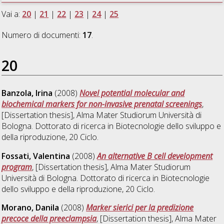
Vai a:
20
|
21
|
22
|
23
|
24
|
25
Numero di documenti:
17
.
20
Banzola, Irina
(2008)
Novel potential molecular and
biochemical markers for non-invasive prenatal screenings
,
[Dissertation thesis], Alma Mater Studiorum Università di
Bologna. Dottorato di ricerca in
Biotecnologie dello sviluppo e
della riproduzione
, 20 Ciclo.
Fossati, Valentina
(2008)
An alternative B cell development
program
, [Dissertation thesis], Alma Mater Studiorum
Università di Bologna. Dottorato di ricerca in
Biotecnologie
dello sviluppo e della riproduzione
, 20 Ciclo.
Morano, Danila
(2008)
Marker sierici per la predizione
precoce della preeclampsia
, [Dissertation thesis], Alma Mater