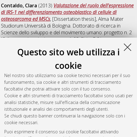
Contaldo, Clara
(2013)
Valutazione del ruolo dell'espressione
di IRS-1 nel differenziamento osteoblastico di cellule di
osteosarcoma ed MSCs
, [Dissertation thesis], Alma Mater
Studiorum Università di Bologna. Dottorato di ricerca in
Scienze dello sviluppo e del movimento umano: progetto n. 2
"Sviluppo e riproduzione umana"
, 25 Ciclo. DOI
10.6092/unibo/amsdottorato/5545.
Questo sito web utilizza i
Costa, Roberta
(2013)
Caratteristiche biologiche e potenziale
cookie
applicativo delle cellule staminali derivate da membrane fetali
,
[Dissertation thesis], Alma Mater Studiorum Università di
Nel nostro sito utilizziamo sia cookie tecnici necessari per il suo
Bologna. Dottorato di ricerca in
Scienze dello sviluppo e del
funzionamento, sia cookie e altri strumenti di tracciamento
movimento umano: progetto n. 2 "Sviluppo e riproduzione
facoltativi che potrai attivare solo con il tuo consenso.
umana"
, 25 Ciclo. DOI 10.6092/unibo/amsdottorato/5757.
Cookie e altri strumenti di tracciamento facoltativi sono usati per
analisi statistiche, misure sull'efficacia della comunicazione
Questa lista e' stata generata il
Fri Aug 7 20:48:44 2026 CEST
.
istituzionale e analisi dei comportamenti degli utenti.
Se chiudi questo banner continuerai la navigazione solo con i
cookie necessari.
Atom
Puoi esprimere il consenso sui cookie facoltativi attivando
Rss 1.0