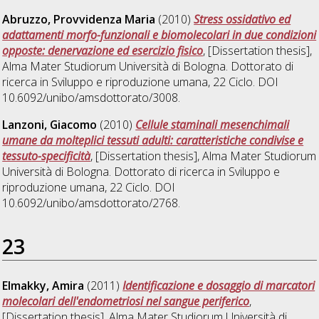
Abruzzo, Provvidenza Maria
(2010)
Stress ossidativo ed
adattamenti morfo-funzionali e biomolecolari in due condizioni
opposte: denervazione ed esercizio fisico
, [Dissertation thesis],
Alma Mater Studiorum Università di Bologna. Dottorato di
ricerca in
Sviluppo e riproduzione umana
, 22 Ciclo. DOI
10.6092/unibo/amsdottorato/3008.
Lanzoni, Giacomo
(2010)
Cellule staminali mesenchimali
umane da molteplici tessuti adulti: caratteristiche condivise e
tessuto-specificità
, [Dissertation thesis], Alma Mater Studiorum
Università di Bologna. Dottorato di ricerca in
Sviluppo e
riproduzione umana
, 22 Ciclo. DOI
10.6092/unibo/amsdottorato/2768.
23
Elmakky, Amira
(2011)
Identificazione e dosaggio di marcatori
molecolari dell'endometriosi nel sangue periferico
,
[Dissertation thesis], Alma Mater Studiorum Università di