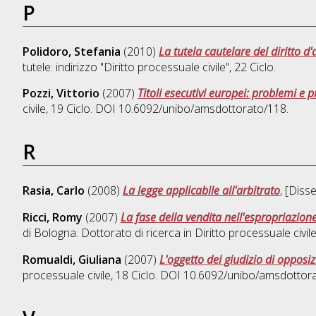
P
Polidoro, Stefania
(2010)
La tutela cautelare del diritto d
tutele: indirizzo "Diritto processuale civile"
, 22 Ciclo.
Pozzi, Vittorio
(2007)
Titoli esecutivi europei: problemi e p
civile
, 19 Ciclo. DOI 10.6092/unibo/amsdottorato/118.
R
Rasia, Carlo
(2008)
La legge applicabile all'arbitrato
, [Diss
Ricci, Romy
(2007)
La fase della vendita nell'espropriazione
di Bologna. Dottorato di ricerca in
Diritto processuale civil
Romualdi, Giuliana
(2007)
L'oggetto del giudizio di opposi
processuale civile
, 18 Ciclo. DOI 10.6092/unibo/amsdottor