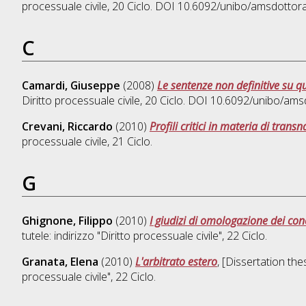
processuale civile
, 20 Ciclo. DOI 10.6092/unibo/amsdottor
C
Camardi, Giuseppe
(2008)
Le sentenze non definitive su qu
Diritto processuale civile
, 20 Ciclo. DOI 10.6092/unibo/ams
Crevani, Riccardo
(2010)
Profili critici in materia di trans
processuale civile
, 21 Ciclo.
G
Ghignone, Filippo
(2010)
I giudizi di omologazione dei con
tutele: indirizzo "Diritto processuale civile"
, 22 Ciclo.
Granata, Elena
(2010)
L'arbitrato estero
, [Dissertation th
processuale civile"
, 22 Ciclo.