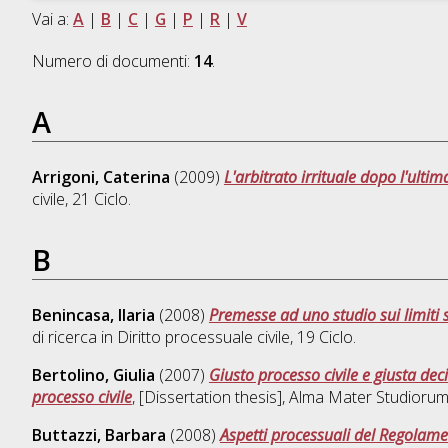
Vai a:
A
|
B
|
C
|
G
|
P
|
R
|
V
Numero di documenti:
14
.
A
Arrigoni, Caterina
(2009)
L'arbitrato irrituale dopo l'ulti
civile
, 21 Ciclo.
B
Benincasa, Ilaria
(2008)
Premesse ad uno studio sui limiti so
di ricerca in
Diritto processuale civile
, 19 Ciclo.
Bertolino, Giulia
(2007)
Giusto processo civile e giusta deci
processo civile
, [Dissertation thesis], Alma Mater Studiorum
Buttazzi, Barbara
(2008)
Aspetti processuali del Regolam