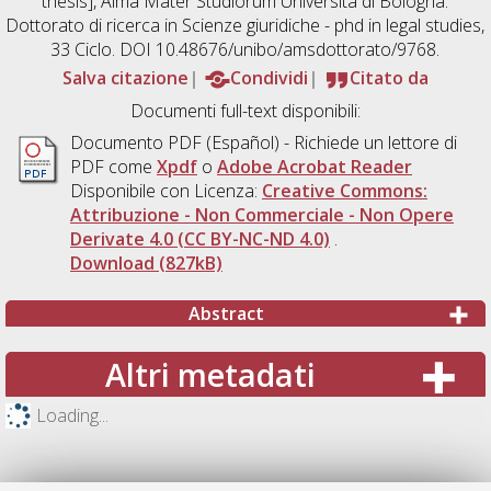
thesis], Alma Mater Studiorum Università di Bologna.
Dottorato di ricerca in
Scienze giuridiche - phd in legal studies
,
33 Ciclo. DOI 10.48676/unibo/amsdottorato/9768.
Salva citazione
Condividi
Citato da
Documenti full-text disponibili:
Documento PDF
(Español) - Richiede un lettore di
PDF come
Xpdf
o
Adobe Acrobat Reader
Disponibile con Licenza:
Creative Commons:
Attribuzione - Non Commerciale - Non Opere
Derivate 4.0 (CC BY-NC-ND 4.0)
.
Download (827kB)
Abstract
Altri metadati
Loading...