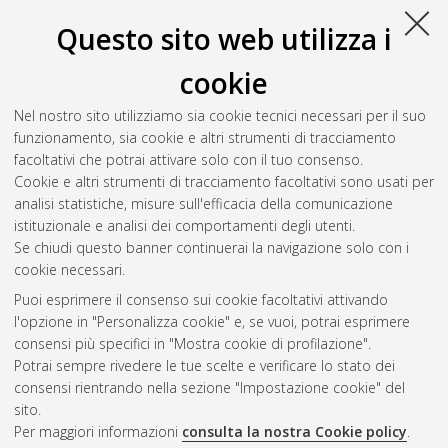
Questo sito web utilizza i
cookie
Nel nostro sito utilizziamo sia cookie tecnici necessari per il suo
funzionamento, sia cookie e altri strumenti di tracciamento
facoltativi che potrai attivare solo con il tuo consenso.
Cookie e altri strumenti di tracciamento facoltativi sono usati per
Gestione del documento:
analisi statistiche, misure sull'efficacia della comunicazione
istituzionale e analisi dei comportamenti degli utenti.
Se chiudi questo banner continuerai la navigazione solo con i
cookie necessari.
Atom
Puoi esprimere il consenso sui cookie facoltativi attivando
Rss 1.0
l'opzione in "Personalizza cookie" e, se vuoi, potrai esprimere
consensi più specifici in "Mostra cookie di profilazione".
Rss 2.0
Potrai sempre rivedere le tue scelte e verificare lo stato dei
consensi rientrando nella sezione "Impostazione cookie" del
sito.
AMS Dottorato
Per maggiori informazioni
consulta la nostra Cookie policy
.
ISSN: 2038-7946