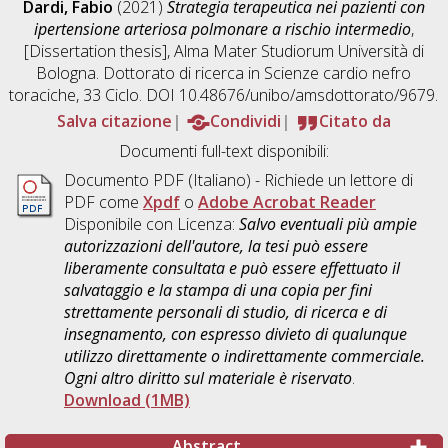
Dardi, Fabio
(2021)
Strategia terapeutica nei pazienti con
ipertensione arteriosa polmonare a rischio intermedio
,
[Dissertation thesis], Alma Mater Studiorum Università di
Bologna. Dottorato di ricerca in
Scienze cardio nefro
toraciche
, 33 Ciclo. DOI 10.48676/unibo/amsdottorato/9679.
Salva citazione
Condividi
Citato da
Documenti full-text disponibili:
Documento PDF
(Italiano) - Richiede un lettore di
PDF come
Xpdf
o
Adobe Acrobat Reader
Disponibile con Licenza:
Salvo eventuali più ampie
autorizzazioni dell'autore, la tesi può essere
liberamente consultata e può essere effettuato il
salvataggio e la stampa di una copia per fini
strettamente personali di studio, di ricerca e di
insegnamento, con espresso divieto di qualunque
utilizzo direttamente o indirettamente commerciale.
Ogni altro diritto sul materiale è riservato
.
Download (1MB)
Abstract