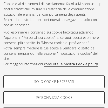
Cookie e altri strumenti di tracciamento facoltativi sono usati per
Gestione del documento:
analisi statistiche, misure sull'efficacia della comunicazione
istituzionale e analisi dei comportamenti degli utenti.
Se chiudi questo banner continuerai la navigazione solo con i
cookie necessari.
Atom
Puoi esprimere il consenso sui cookie facoltativi attivando
Rss 1.0
l'opzione in "Personalizza cookie" e, se vuoi, potrai esprimere
consensi più specifici in "Mostra cookie di profilazione".
Rss 2.0
Potrai sempre rivedere le tue scelte e verificare lo stato dei
consensi rientrando nella sezione "Impostazione cookie" del
sito.
AMS Dottorato
Per maggiori informazioni
consulta la nostra Cookie policy
.
ISSN: 2038-7946
Servizio implementato e gestito da
AlmaDL
Impostazioni Cookie
COOKIE DI PROFILAZIONE -
SOLO COOKIE NECESSARI
Informativa sulla privacy
FACOLTATIVI
Condizioni d’uso del sito
Si tratta di cookie utilizzati per analizzare le caratteristiche della
navigazione degli utenti, creare profili in base al loro comportamento
PERSONALIZZA COOKIE
sul sito, per analisi di marketing.
Mostra cookie di profilazione