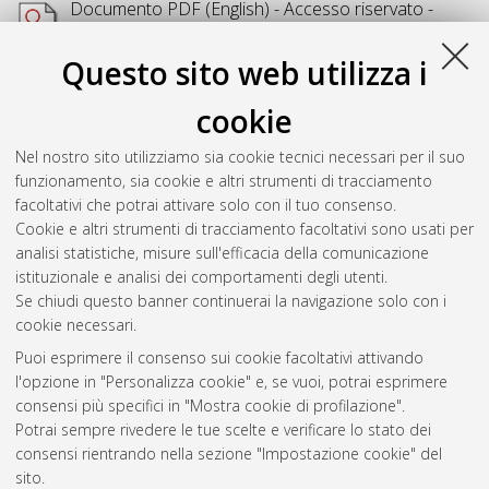
Documento PDF
(English) - Accesso riservato -
Richiede un lettore di PDF come
Xpdf
o
Adobe
Acrobat Reader
Questo sito web utilizza i
Download (8MB)
cookie
Abstract
Nel nostro sito utilizziamo sia cookie tecnici necessari per il suo
funzionamento, sia cookie e altri strumenti di tracciamento
Altri metadati
facoltativi che potrai attivare solo con il tuo consenso.
Cookie e altri strumenti di tracciamento facoltativi sono usati per
Gestione del documento:
analisi statistiche, misure sull'efficacia della comunicazione
istituzionale e analisi dei comportamenti degli utenti.
Se chiudi questo banner continuerai la navigazione solo con i
cookie necessari.
Atom
Puoi esprimere il consenso sui cookie facoltativi attivando
Rss 1.0
l'opzione in "Personalizza cookie" e, se vuoi, potrai esprimere
consensi più specifici in "Mostra cookie di profilazione".
Rss 2.0
Potrai sempre rivedere le tue scelte e verificare lo stato dei
consensi rientrando nella sezione "Impostazione cookie" del
sito.
AMS Dottorato