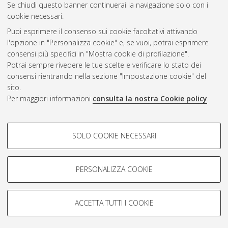
Se chiudi questo banner continuerai la navigazione solo con i
cookie necessari.
Atom
Puoi esprimere il consenso sui cookie facoltativi attivando
Rss 1.0
l'opzione in "Personalizza cookie" e, se vuoi, potrai esprimere
consensi più specifici in "Mostra cookie di profilazione".
Rss 2.0
Potrai sempre rivedere le tue scelte e verificare lo stato dei
consensi rientrando nella sezione "Impostazione cookie" del
sito.
AMS Dottorato
Per maggiori informazioni
consulta la nostra Cookie policy
.
ISSN: 2038-7946
Servizio implementato e gestito da
AlmaDL
Impostazioni Cookie
COOKIE DI PROFILAZIONE -
SOLO COOKIE NECESSARI
Informativa sulla privacy
FACOLTATIVI
Condizioni d’uso del sito
Si tratta di cookie utilizzati per analizzare le caratteristiche della
navigazione degli utenti, creare profili in base al loro comportamento
PERSONALIZZA COOKIE
sul sito, per analisi di marketing.
Mostra cookie di profilazione
ACCETTA TUTTI I COOKIE
Google/Youtube Video
© ALMA MATER STUDIORUM - Università di Bologna, 2007-2026.
COOKIE TECNICI - NECESSARI
Facebook