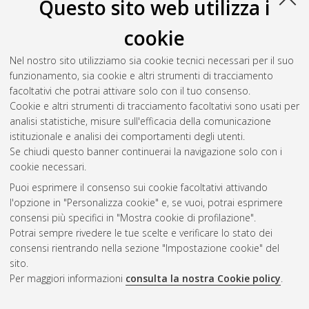
Questo sito web utilizza i
cookie
Nel nostro sito utilizziamo sia cookie tecnici necessari per il suo
funzionamento, sia cookie e altri strumenti di tracciamento
facoltativi che potrai attivare solo con il tuo consenso.
Cookie e altri strumenti di tracciamento facoltativi sono usati per
Gestione del documento:
analisi statistiche, misure sull'efficacia della comunicazione
istituzionale e analisi dei comportamenti degli utenti.
Se chiudi questo banner continuerai la navigazione solo con i
cookie necessari.
Atom
Puoi esprimere il consenso sui cookie facoltativi attivando
Rss 1.0
l'opzione in "Personalizza cookie" e, se vuoi, potrai esprimere
consensi più specifici in "Mostra cookie di profilazione".
Rss 2.0
Potrai sempre rivedere le tue scelte e verificare lo stato dei
consensi rientrando nella sezione "Impostazione cookie" del
sito.
AMS Dottorato
Per maggiori informazioni
consulta la nostra Cookie policy
.
ISSN: 2038-7946
Servizio implementato e gestito da
AlmaDL