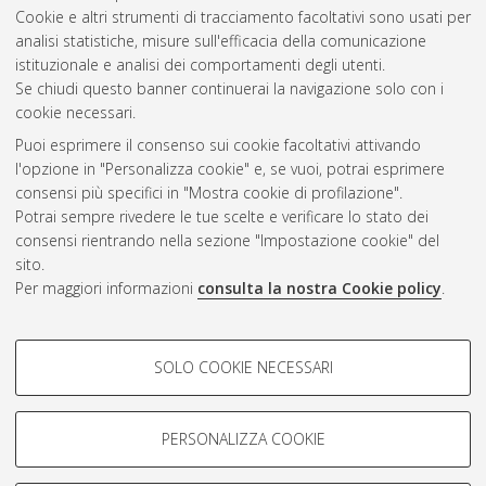
Cookie e altri strumenti di tracciamento facoltativi sono usati per
Gestione del documento:
analisi statistiche, misure sull'efficacia della comunicazione
istituzionale e analisi dei comportamenti degli utenti.
Se chiudi questo banner continuerai la navigazione solo con i
cookie necessari.
Atom
Puoi esprimere il consenso sui cookie facoltativi attivando
Rss 1.0
l'opzione in "Personalizza cookie" e, se vuoi, potrai esprimere
consensi più specifici in "Mostra cookie di profilazione".
Rss 2.0
Potrai sempre rivedere le tue scelte e verificare lo stato dei
consensi rientrando nella sezione "Impostazione cookie" del
sito.
AMS Dottorato
Per maggiori informazioni
consulta la nostra Cookie policy
.
ISSN: 2038-7946
Servizio implementato e gestito da
AlmaDL
Impostazioni Cookie
COOKIE DI PROFILAZIONE -
SOLO COOKIE NECESSARI
Informativa sulla privacy
FACOLTATIVI
Condizioni d’uso del sito
Si tratta di cookie utilizzati per analizzare le caratteristiche della
navigazione degli utenti, creare profili in base al loro comportamento
PERSONALIZZA COOKIE
sul sito, per analisi di marketing.
Mostra cookie di profilazione