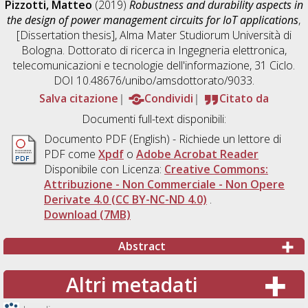
Pizzotti, Matteo
(2019)
Robustness and durability aspects in
the design of power management circuits for IoT applications
,
[Dissertation thesis], Alma Mater Studiorum Università di
Bologna. Dottorato di ricerca in
Ingegneria elettronica,
telecomunicazioni e tecnologie dell'informazione
, 31 Ciclo.
DOI 10.48676/unibo/amsdottorato/9033.
Salva citazione
Condividi
Citato da
Documenti full-text disponibili:
Documento PDF
(English) - Richiede un lettore di
PDF come
Xpdf
o
Adobe Acrobat Reader
Disponibile con Licenza:
Creative Commons:
Attribuzione - Non Commerciale - Non Opere
Derivate 4.0 (CC BY-NC-ND 4.0)
.
Download (7MB)
Abstract
Altri metadati