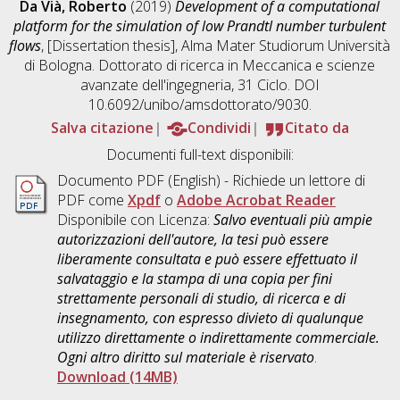
Da Vià, Roberto
(2019)
Development of a computational
platform for the simulation of low Prandtl number turbulent
flows
, [Dissertation thesis], Alma Mater Studiorum Università
di Bologna. Dottorato di ricerca in
Meccanica e scienze
avanzate dell'ingegneria
, 31 Ciclo. DOI
10.6092/unibo/amsdottorato/9030.
Salva citazione
Condividi
Citato da
Documenti full-text disponibili:
Documento PDF
(English) - Richiede un lettore di
PDF come
Xpdf
o
Adobe Acrobat Reader
Disponibile con Licenza:
Salvo eventuali più ampie
autorizzazioni dell'autore, la tesi può essere
liberamente consultata e può essere effettuato il
salvataggio e la stampa di una copia per fini
strettamente personali di studio, di ricerca e di
insegnamento, con espresso divieto di qualunque
utilizzo direttamente o indirettamente commerciale.
Ogni altro diritto sul materiale è riservato
.
Download (14MB)