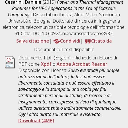
Cesarini, Daniele
(2019)
Power and Thermal Management
Runtimes for HPC Applications in the Era of Exascale
Computing
, [Dissertation thesis], Alma Mater Studiorum
Università di Bologna. Dottorato di ricerca in
Ingegneria
elettronica, telecomunicazioni e tecnologie dell'informazione
,
31 Ciclo. DOI 10.6092/unibo/amsdottorato/8983.
Salva citazione
Condividi
Citato da
Documenti full-text disponibili:
Documento PDF
(English) - Richiede un lettore di
PDF come
Xpdf
o
Adobe Acrobat Reader
Disponibile con Licenza:
Salvo eventuali più ampie
autorizzazioni dell'autore, la tesi può essere
liberamente consultata e può essere effettuato il
salvataggio e la stampa di una copia per fini
strettamente personali di studio, di ricerca e di
insegnamento, con espresso divieto di qualunque
utilizzo direttamente o indirettamente commerciale.
Ogni altro diritto sul materiale è riservato
.
Download (4MB)