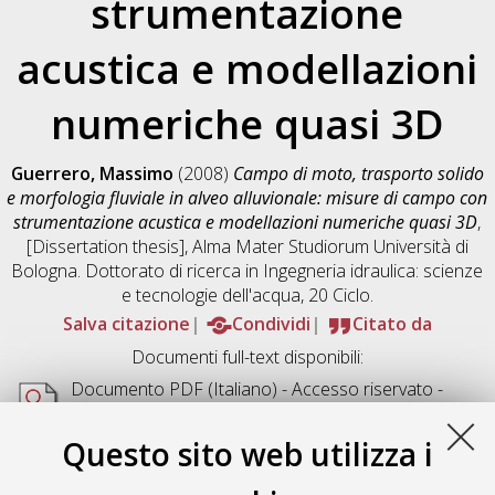
strumentazione
acustica e modellazioni
numeriche quasi 3D
Guerrero, Massimo
(2008)
Campo di moto, trasporto solido
e morfologia fluviale in alveo alluvionale: misure di campo con
strumentazione acustica e modellazioni numeriche quasi 3D
,
[Dissertation thesis], Alma Mater Studiorum Università di
Bologna. Dottorato di ricerca in
Ingegneria idraulica: scienze
e tecnologie dell'acqua
, 20 Ciclo.
Salva citazione
Condividi
Citato da
Documenti full-text disponibili:
Documento PDF
(Italiano) - Accesso riservato -
Richiede un lettore di PDF come
Xpdf
o
Adobe
Acrobat Reader
Questo sito web utilizza i
Download (36MB)