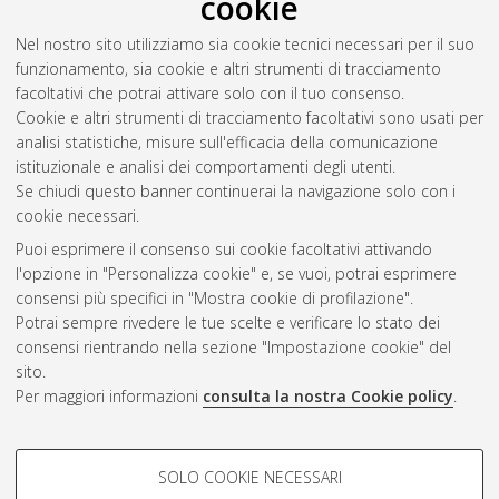
cookie
Abstract
Nel nostro sito utilizziamo sia cookie tecnici necessari per il suo
funzionamento, sia cookie e altri strumenti di tracciamento
Altri metadati
facoltativi che potrai attivare solo con il tuo consenso.
Cookie e altri strumenti di tracciamento facoltativi sono usati per
Gestione del documento:
analisi statistiche, misure sull'efficacia della comunicazione
istituzionale e analisi dei comportamenti degli utenti.
Se chiudi questo banner continuerai la navigazione solo con i
cookie necessari.
Atom
Puoi esprimere il consenso sui cookie facoltativi attivando
Rss 1.0
l'opzione in "Personalizza cookie" e, se vuoi, potrai esprimere
consensi più specifici in "Mostra cookie di profilazione".
Rss 2.0
Potrai sempre rivedere le tue scelte e verificare lo stato dei
consensi rientrando nella sezione "Impostazione cookie" del
sito.
AMS Dottorato
Per maggiori informazioni
consulta la nostra Cookie policy
.
ISSN: 2038-7946
Servizio implementato e gestito da
AlmaDL
Impostazioni Cookie
COOKIE DI PROFILAZIONE -
SOLO COOKIE NECESSARI
Informativa sulla privacy
FACOLTATIVI