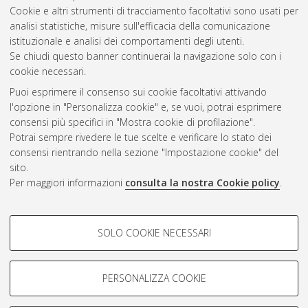
Cookie e altri strumenti di tracciamento facoltativi sono usati per
Gestione del documento:
analisi statistiche, misure sull'efficacia della comunicazione
istituzionale e analisi dei comportamenti degli utenti.
Se chiudi questo banner continuerai la navigazione solo con i
cookie necessari.
Atom
Puoi esprimere il consenso sui cookie facoltativi attivando
Rss 1.0
l'opzione in "Personalizza cookie" e, se vuoi, potrai esprimere
consensi più specifici in "Mostra cookie di profilazione".
Rss 2.0
Potrai sempre rivedere le tue scelte e verificare lo stato dei
consensi rientrando nella sezione "Impostazione cookie" del
sito.
AMS Dottorato
Per maggiori informazioni
consulta la nostra Cookie policy
.
ISSN: 2038-7946
Servizio implementato e gestito da
AlmaDL
Impostazioni Cookie
COOKIE DI PROFILAZIONE -
SOLO COOKIE NECESSARI
Informativa sulla privacy
FACOLTATIVI
Condizioni d’uso del sito
Si tratta di cookie utilizzati per analizzare le caratteristiche della
navigazione degli utenti, creare profili in base al loro comportamento
PERSONALIZZA COOKIE
sul sito, per analisi di marketing.
Mostra cookie di profilazione