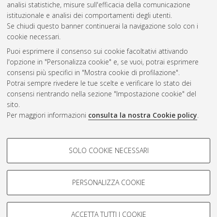
Gestione del documento:
analisi statistiche, misure sull'efficacia della comunicazione
istituzionale e analisi dei comportamenti degli utenti.
Se chiudi questo banner continuerai la navigazione solo con i
cookie necessari.
Atom
Puoi esprimere il consenso sui cookie facoltativi attivando
Rss 1.0
l'opzione in "Personalizza cookie" e, se vuoi, potrai esprimere
consensi più specifici in "Mostra cookie di profilazione".
Rss 2.0
Potrai sempre rivedere le tue scelte e verificare lo stato dei
consensi rientrando nella sezione "Impostazione cookie" del
sito.
AMS Dottorato
Per maggiori informazioni
consulta la nostra Cookie policy
.
ISSN: 2038-7946
Servizio implementato e gestito da
AlmaDL
Impostazioni Cookie
COOKIE DI PROFILAZIONE -
SOLO COOKIE NECESSARI
Informativa sulla privacy
FACOLTATIVI
Condizioni d’uso del sito
Si tratta di cookie utilizzati per analizzare le caratteristiche della
navigazione degli utenti, creare profili in base al loro comportamento
PERSONALIZZA COOKIE
sul sito, per analisi di marketing.
Mostra cookie di profilazione
ACCETTA TUTTI I COOKIE