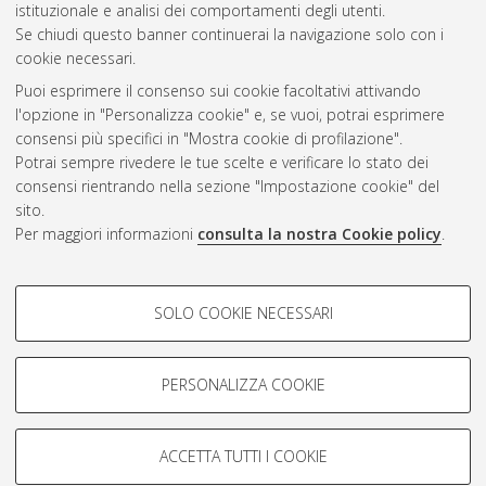
istituzionale e analisi dei comportamenti degli utenti.
Se chiudi questo banner continuerai la navigazione solo con i
cookie necessari.
Atom
Puoi esprimere il consenso sui cookie facoltativi attivando
Rss 1.0
l'opzione in "Personalizza cookie" e, se vuoi, potrai esprimere
consensi più specifici in "Mostra cookie di profilazione".
Rss 2.0
Potrai sempre rivedere le tue scelte e verificare lo stato dei
consensi rientrando nella sezione "Impostazione cookie" del
sito.
AMS Dottorato
Per maggiori informazioni
consulta la nostra Cookie policy
.
ISSN: 2038-7946
Servizio implementato e gestito da
AlmaDL
Impostazioni Cookie
COOKIE DI PROFILAZIONE -
SOLO COOKIE NECESSARI
Informativa sulla privacy
FACOLTATIVI
Condizioni d’uso del sito
Si tratta di cookie utilizzati per analizzare le caratteristiche della
navigazione degli utenti, creare profili in base al loro comportamento
PERSONALIZZA COOKIE
sul sito, per analisi di marketing.
Mostra cookie di profilazione
ACCETTA TUTTI I COOKIE
Google/Youtube Video
© ALMA MATER STUDIORUM - Università di Bologna, 2007-2026.
COOKIE TECNICI - NECESSARI