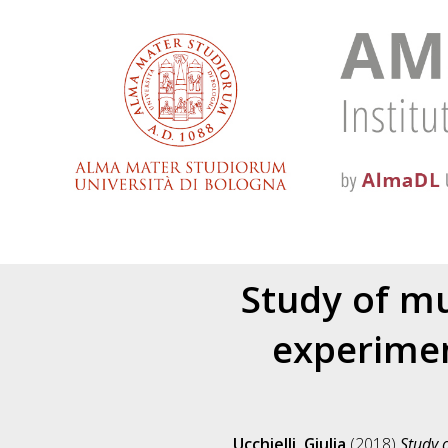
Study of mu
experimen
Ucchielli, Giulia
(2018)
Study 