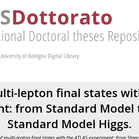
lti-lepton final states wi
t: from Standard Model
Standard Model Higgs.
of multi-lepton final states with the ATLAS experiment: from St