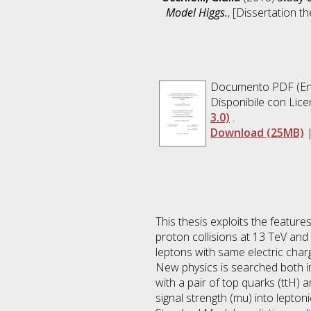
Model Higgs.
, [Dissertation t
Documento PDF
(En
Disponibile con Lic
3.0)
.
Download (25MB)
This thesis exploits the feature
proton collisions at 13 TeV and
leptons with same electric char
New physics is searched both in
with a pair of top quarks (ttH
signal strength (mu) into leptoni