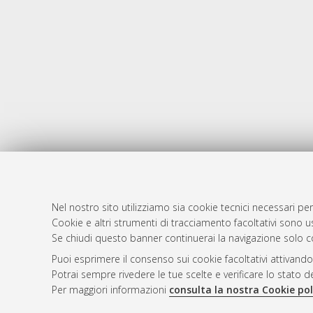
Nel nostro sito utilizziamo sia cookie tecnici necessari per
AMS Dotto
Atom
Cookie e altri strumenti di tracciamento facoltativi sono us
ISSN: 2038
Se chiudi questo banner continuerai la navigazione solo c
Rss 1.0
Servizio i
Puoi esprimere il consenso sui cookie facoltativi attivando
Rss 2.0
Impostazio
Potrai sempre rivedere le tue scelte e verificare lo stato 
Informativa
Per maggiori informazioni
consulta la nostra Cookie pol
Condizioni 