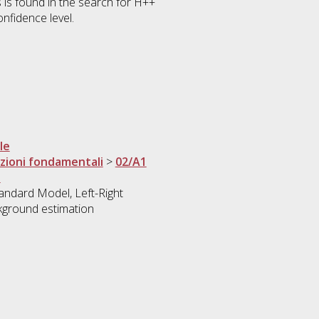
 is found in the search for H++
nfidence level.
le
razioni fondamentali
>
02/A1
i
andard Model, Left-Right
kground estimation