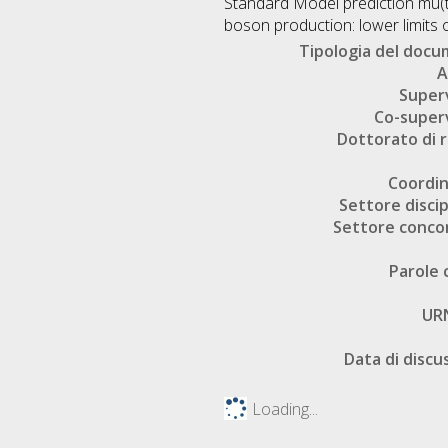
Standard Model prediction mu(tt
boson production: lower limits 
Tipologia del doc
A
Super
Co-super
Dottorato di r
Coordi
Settore discip
Settore conco
Parole 
UR
Data di discu
Loading...