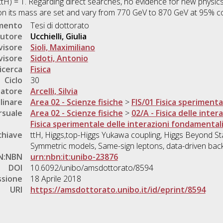
H) = 1. Regarding direct searches, no evidence for new physics
on its mass are set and vary from 770 GeV to 870 GeV at 95% co
umento
Tesi di dottorato
utore
Ucchielli, Giulia
visore
Sioli, Maximiliano
visore
Sidoti, Antonio
icerca
Fisica
Ciclo
30
natore
Arcelli, Silvia
linare
Area 02 - Scienze fisiche
>
FIS/01 Fisica sperimenta
rsuale
Area 02 - Scienze fisiche
>
02/A - Fisica delle inte
Fisica sperimentale delle interazioni fondamental
chiave
ttH, Higgs,top-Higgs Yukawa coupling, Higgs Beyond St
Symmetric models, Same-sign leptons, data-driven bac
N:NBN
urn:nbn:it:unibo-23876
DOI
10.6092/unibo/amsdottorato/8594
ssione
18 Aprile 2018
URI
https://amsdottorato.unibo.it/id/eprint/8594