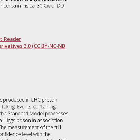
 ricerca in
Fisica
, 30 Ciclo. DOI
t Reader
ivatives 3.0 (CC BY-NC-ND
rge, produced in LHC proton-
taking. Events containing
om the Standard Model processes.
 a Higgs boson in association
 The measurement of the ttH
onfidence level with the