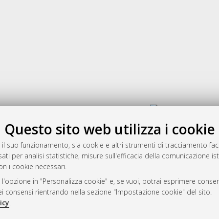
Gestione del documento:
Questo sito web utilizza i cookie
 il suo funzionamento, sia cookie e altri strumenti di tracciamento faco
rato
ati per analisi statistiche, misure sull'efficacia della comunicazione is
-7946
on i cookie necessari.
mplementato e gestito da
AlmaDL
 l'opzione in "Personalizza cookie" e, se vuoi, potrai esprimere consens
ni Cookie
dei consensi rientrando nella sezione "Impostazione cookie" del sito.
 sulla privacy
icy
.
d’uso del sito