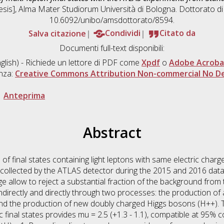
hesis], Alma Mater Studiorum Università di Bologna. Dottorato di
10.6092/unibo/amsdottorato/8594.
Salva citazione
Condividi
Citato da
Documenti full-text disponibili:
glish) - Richiede un lettore di PDF come
Xpdf
o
Adobe Acroba
enza:
Creative Commons Attribution Non-commercial No Der
|
Anteprima
Abstract
s of final states containing light leptons with same electric cha
 collected by the ATLAS detector during the 2015 and 2016 data-
ge allow to reject a substantial fraction of the background fr
directly and directly through two processes: the production of
) and the production of new doubly charged Higgs bosons (H++).
c final states provides mu = 2.5 (+1.3 - 1.1), compatible at 95% c