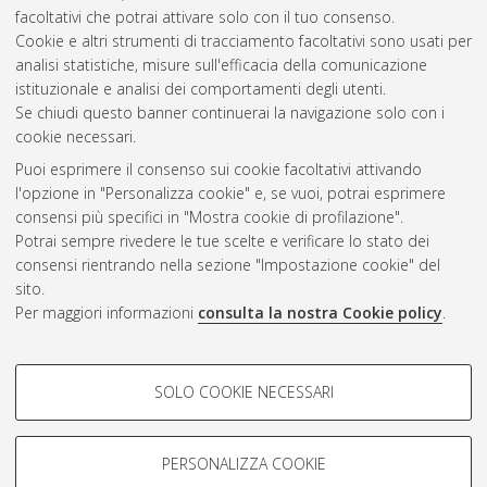
facoltativi che potrai attivare solo con il tuo consenso.
Cookie e altri strumenti di tracciamento facoltativi sono usati per
Gestione del documento:
analisi statistiche, misure sull'efficacia della comunicazione
istituzionale e analisi dei comportamenti degli utenti.
Se chiudi questo banner continuerai la navigazione solo con i
cookie necessari.
Atom
Puoi esprimere il consenso sui cookie facoltativi attivando
Rss 1.0
l'opzione in "Personalizza cookie" e, se vuoi, potrai esprimere
consensi più specifici in "Mostra cookie di profilazione".
Rss 2.0
Potrai sempre rivedere le tue scelte e verificare lo stato dei
consensi rientrando nella sezione "Impostazione cookie" del
sito.
AMS Dottorato
Per maggiori informazioni
consulta la nostra Cookie policy
.
ISSN: 2038-7946
Servizio implementato e gestito da
AlmaDL
Impostazioni Cookie
COOKIE DI PROFILAZIONE -
SOLO COOKIE NECESSARI
Informativa sulla privacy
FACOLTATIVI
Condizioni d’uso del sito
Si tratta di cookie utilizzati per analizzare le caratteristiche della
navigazione degli utenti, creare profili in base al loro comportamento
PERSONALIZZA COOKIE
sul sito, per analisi di marketing.