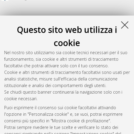
Questo sito web utilizza i
cookie
Nel nostro sito utilizziamo sia cookie tecnici necessari per il suo
funzionamento, sia cookie e altri strumenti di tracciamento
facoltativi che potrai attivare solo con il tuo consenso.
Cookie e altri strumenti di tracciamento facoltativi sono usati per
Gestione del documento:
analisi statistiche, misure sull'efficacia della comunicazione
istituzionale e analisi dei comportamenti degli utenti.
Se chiudi questo banner continuerai la navigazione solo con i
cookie necessari.
Atom
Puoi esprimere il consenso sui cookie facoltativi attivando
Rss 1.0
l'opzione in "Personalizza cookie" e, se vuoi, potrai esprimere
consensi più specifici in "Mostra cookie di profilazione".
Rss 2.0
Potrai sempre rivedere le tue scelte e verificare lo stato dei
consensi rientrando nella sezione "Impostazione cookie" del