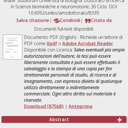
Mater Studiorum Università di Bologna. Dottorato di ricerca
in
Scienze biomediche e neuromotorie
, 30 Ciclo. DOI
10.6092/unibo/amsdottorato/8339.
Salva citazione
Condividi
Citato da
Documenti full-text disponibili:
Documento PDF
(English) - Richiede un lettore di
PDF come
Xpdf
o
Adobe Acrobat Reader
Disponibile con Licenza:
Salvo eventuali più ampie
autorizzazioni dell'autore, la tesi può essere
liberamente consultata e può essere effettuato il
salvataggio e la stampa di una copia per fini
strettamente personali di studio, di ricerca e di
insegnamento, con espresso divieto di qualunque
utilizzo direttamente o indirettamente
commerciale. Ogni altro diritto sul materiale è
riservato
.
Download (875kB)
|
Anteprima
Abstract