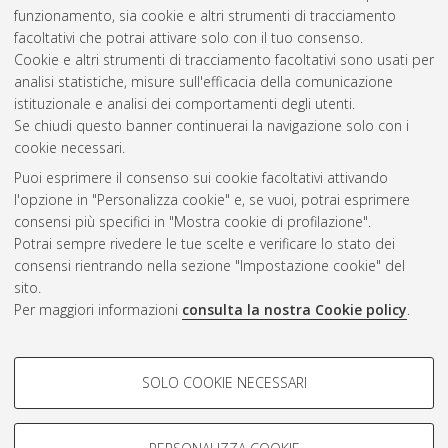
funzionamento, sia cookie e altri strumenti di tracciamento
facoltativi che potrai attivare solo con il tuo consenso.
Cookie e altri strumenti di tracciamento facoltativi sono usati per
Gestione del documento:
analisi statistiche, misure sull'efficacia della comunicazione
istituzionale e analisi dei comportamenti degli utenti.
Se chiudi questo banner continuerai la navigazione solo con i
cookie necessari.
Atom
Puoi esprimere il consenso sui cookie facoltativi attivando
Rss 1.0
l'opzione in "Personalizza cookie" e, se vuoi, potrai esprimere
consensi più specifici in "Mostra cookie di profilazione".
Rss 2.0
Potrai sempre rivedere le tue scelte e verificare lo stato dei
consensi rientrando nella sezione "Impostazione cookie" del
sito.
AMS Dottorato
Per maggiori informazioni
consulta la nostra Cookie policy
.
ISSN: 2038-7946
Servizio implementato e gestito da
AlmaDL
Impostazioni Cookie
COOKIE DI PROFILAZIONE -
SOLO COOKIE NECESSARI
Informativa sulla privacy
FACOLTATIVI
Condizioni d’uso del sito
Si tratta di cookie utilizzati per analizzare le caratteristiche della
navigazione degli utenti, creare profili in base al loro comportamento