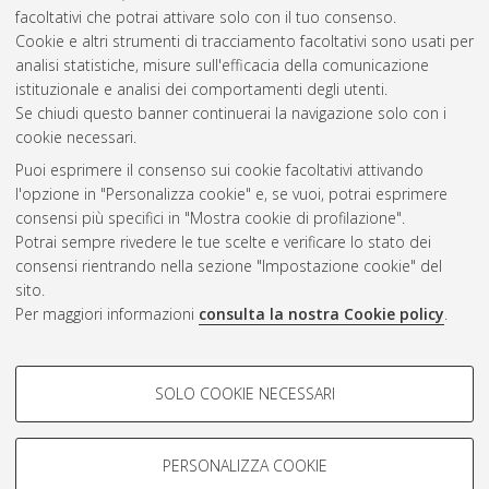
facoltativi che potrai attivare solo con il tuo consenso.
Cookie e altri strumenti di tracciamento facoltativi sono usati per
Gestione del documento:
analisi statistiche, misure sull'efficacia della comunicazione
istituzionale e analisi dei comportamenti degli utenti.
Se chiudi questo banner continuerai la navigazione solo con i
cookie necessari.
Atom
Puoi esprimere il consenso sui cookie facoltativi attivando
Rss 1.0
l'opzione in "Personalizza cookie" e, se vuoi, potrai esprimere
consensi più specifici in "Mostra cookie di profilazione".
Rss 2.0
Potrai sempre rivedere le tue scelte e verificare lo stato dei
consensi rientrando nella sezione "Impostazione cookie" del
sito.
AMS Dottorato
Per maggiori informazioni
consulta la nostra Cookie policy
.
ISSN: 2038-7946
Servizio implementato e gestito da
AlmaDL
Impostazioni Cookie
COOKIE DI PROFILAZIONE -
SOLO COOKIE NECESSARI
Informativa sulla privacy
FACOLTATIVI
Condizioni d’uso del sito
Si tratta di cookie utilizzati per analizzare le caratteristiche della
navigazione degli utenti, creare profili in base al loro comportamento
PERSONALIZZA COOKIE
sul sito, per analisi di marketing.