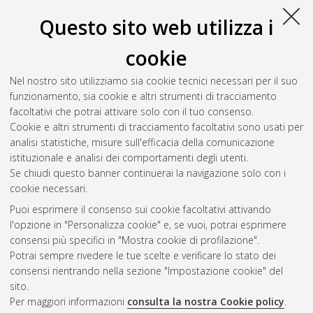
Questo sito web utilizza i
cookie
Nel nostro sito utilizziamo sia cookie tecnici necessari per il suo
funzionamento, sia cookie e altri strumenti di tracciamento
facoltativi che potrai attivare solo con il tuo consenso.
Cookie e altri strumenti di tracciamento facoltativi sono usati per
Gestione del documento:
analisi statistiche, misure sull'efficacia della comunicazione
istituzionale e analisi dei comportamenti degli utenti.
Se chiudi questo banner continuerai la navigazione solo con i
cookie necessari.
Atom
Puoi esprimere il consenso sui cookie facoltativi attivando
Rss 1.0
l'opzione in "Personalizza cookie" e, se vuoi, potrai esprimere
consensi più specifici in "Mostra cookie di profilazione".
Rss 2.0
Potrai sempre rivedere le tue scelte e verificare lo stato dei
consensi rientrando nella sezione "Impostazione cookie" del
sito.
AMS Dottorato
Per maggiori informazioni
consulta la nostra Cookie policy
.
ISSN: 2038-7946