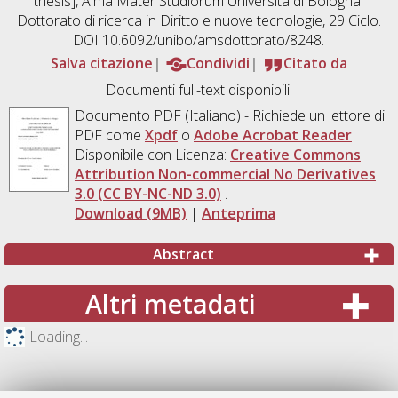
thesis], Alma Mater Studiorum Università di Bologna.
Dottorato di ricerca in
Diritto e nuove tecnologie
, 29 Ciclo.
DOI 10.6092/unibo/amsdottorato/8248.
Salva citazione
Condividi
Citato da
Documenti full-text disponibili:
Documento PDF
(Italiano) - Richiede un lettore di
PDF come
Xpdf
o
Adobe Acrobat Reader
Disponibile con Licenza:
Creative Commons
Attribution Non-commercial No Derivatives
3.0 (CC BY-NC-ND 3.0)
.
Download (9MB)
|
Anteprima
Abstract
Altri metadati
Loading...