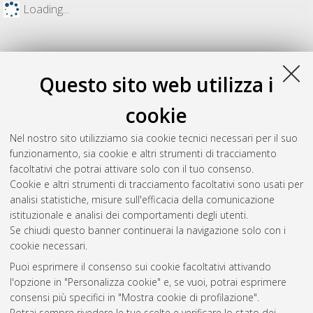
Loading...
Questo sito web utilizza i
cookie
Nel nostro sito utilizziamo sia cookie tecnici necessari per il suo
funzionamento, sia cookie e altri strumenti di tracciamento
facoltativi che potrai attivare solo con il tuo consenso.
Cookie e altri strumenti di tracciamento facoltativi sono usati per
Gestione del documento:
analisi statistiche, misure sull'efficacia della comunicazione
istituzionale e analisi dei comportamenti degli utenti.
Se chiudi questo banner continuerai la navigazione solo con i
cookie necessari.
Atom
Puoi esprimere il consenso sui cookie facoltativi attivando
Rss 1.0
l'opzione in "Personalizza cookie" e, se vuoi, potrai esprimere
consensi più specifici in "Mostra cookie di profilazione".
Rss 2.0
Potrai sempre rivedere le tue scelte e verificare lo stato dei