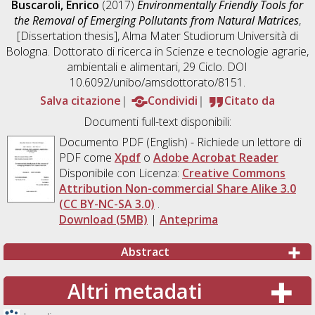
Buscaroli, Enrico
(2017)
Environmentally Friendly Tools for
the Removal of Emerging Pollutants from Natural Matrices
,
[Dissertation thesis], Alma Mater Studiorum Università di
Bologna. Dottorato di ricerca in
Scienze e tecnologie agrarie,
ambientali e alimentari
, 29 Ciclo. DOI
10.6092/unibo/amsdottorato/8151.
Salva citazione
Condividi
Citato da
Documenti full-text disponibili:
Documento PDF
(English) - Richiede un lettore di
PDF come
Xpdf
o
Adobe Acrobat Reader
Disponibile con Licenza:
Creative Commons
Attribution Non-commercial Share Alike 3.0
(CC BY-NC-SA 3.0)
.
Download (5MB)
|
Anteprima
Abstract
Altri metadati