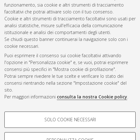
funzionamento, sia cookie e altri strumenti di tracciamento
facoltativi che potrai attivare solo con il tuo consenso.
Cookie e altri strumenti di tracciamento facoltativi sono usati per
Gestione del documento:
analisi statistiche, misure sull'efficacia della comunicazione
istituzionale e analisi dei comportamenti degli utenti.
Se chiudi questo banner continuerai la navigazione solo con i
cookie necessari.
Atom
Puoi esprimere il consenso sui cookie facoltativi attivando
Rss 1.0
l'opzione in "Personalizza cookie" e, se vuoi, potrai esprimere
consensi più specifici in "Mostra cookie di profilazione".
Rss 2.0
Potrai sempre rivedere le tue scelte e verificare lo stato dei
consensi rientrando nella sezione "Impostazione cookie" del
sito.
AMS Dottorato
Per maggiori informazioni
consulta la nostra Cookie policy
.
ISSN: 2038-7946
Servizio implementato e gestito da
AlmaDL
Impostazioni Cookie
COOKIE DI PROFILAZIONE -
SOLO COOKIE NECESSARI
Informativa sulla privacy
FACOLTATIVI
Condizioni d’uso del sito
Si tratta di cookie utilizzati per analizzare le caratteristiche della
navigazione degli utenti, creare profili in base al loro comportamento