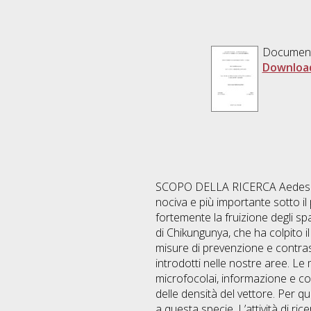
Documen
Downloa
SCOPO DELLA RICERCA Aedes albopictus è diventata in pochi anni dalla sua introduzione in Italia la specie di zanzara più nociva e più importante sotto il profilo sanitario. Essendo una zanzara tipicamente urbana e ad attività diurna, limita fortemente la fruizione degli spazi aperti ed incide negativamente su alcune attività economiche. Il recente episodio epidemico di Chikungunya, che ha colpito il nostro Paese, ha allarmato le autorità sanitarie nazionali ed europee che stanno attivando misure di prevenzione e contrasto per fronteggiare il rischio che il virus diventi endemico o che altri virus possano essere introdotti nelle nostre aree. Le misure di lotta contro Aedes albopictus attualmente in essere (lotta larvicida, rimozione dei microfocolai, informazione e coinvolgimento dei cittadini) non danno risultati sufficienti in termini di capacità di contenimento delle densità del vettore. Per questo è stato avviato un progetto di ricerca centrato sull'applicazione del metodo dell'autocidio a questa specie. L’attività di ricerca svolta ha avuto come scopo la messa a punto delle metodiche di allevamento massale e di sterilizzazione in grado di permettere la produzione di maschi di qualità sufficiente a garantire una buona fitness nelle condizioni di campo e competitività coi maschi selvatici nella fase di accoppiamento. Le prove condotte possono essere raggruppate sotto tre principali campi di indagine: Prove di allevamento, Prove di Irraggiamento e Prove di Competizione. 1. Prove di allevamento In questo ambito sono state esaminate nuove diete larvali al fine di ottenere una più elevata produttività in termini di pupe con tempi di impupamento e dimensioni delle pupe più omogenei. È stata inoltre valutata la possibile reazione fagostimolante dell’ATP addizionato al pasto di sangue delle femmine adulte con lo scopo di incrementare la produttività di uova prodotte dai ceppi di Ae.albopictus in allevamento. 2. Prove di irraggiamento Attraverso prove di laboratorio sono stati investigati in gabbia gli effetti sterilizzanti di diverse dosi radianti (20 - 85 Gy) sulle pupe maschio di Ae. albopictus per la valutazione dei livelli di sterilità, fertilità e fecondità indotti sulle femmine. Si sono compiute inoltre indagini per valutare eventuali alterazioni dello stato fisiologico dei maschi irraggiati e dei livelli di sterilità indotti su femmine, in funzione dell’età pupale alla quale venivano sottoposti a radiazioni. Analisi degli effetti delle radiazioni sui tempi di rotazione genitale, sulla velocità ed efficacia degli accoppiamenti e su