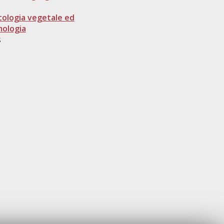
tologia vegetale ed
mologia
s