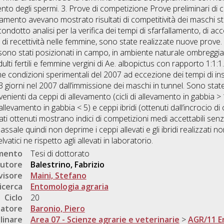
umento
Tesi di dottorato
utore
Balestrino, Fabrizio
visore
Maini, Stefano
icerca
Entomologia agraria
Ciclo
20
natore
Baronio, Piero
linare
Area 07 - Scienze agrarie e veterinarie
>
AGR/11 E