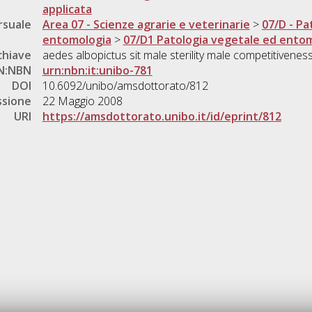
applicata
rsuale
Area 07 - Scienze agrarie e veterinarie
>
07/D - Pa
entomologia
>
07/D1 Patologia vegetale ed ento
chiave
aedes albopictus sit male sterility male competitivenes
N:NBN
urn:nbn:it:unibo-781
DOI
10.6092/unibo/amsdottorato/812
ssione
22 Maggio 2008
URI
https://amsdottorato.unibo.it/id/eprint/812