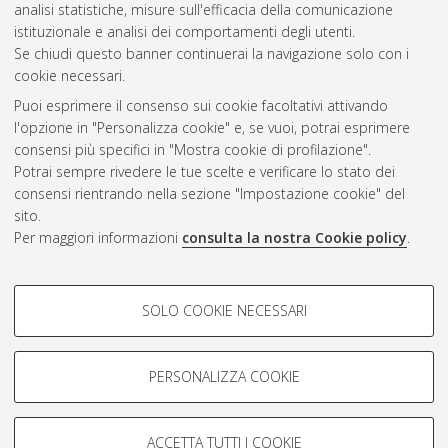
Gestione del documento:
analisi statistiche, misure sull'efficacia della comunicazione
istituzionale e analisi dei comportamenti degli utenti.
Se chiudi questo banner continuerai la navigazione solo con i
cookie necessari.
Atom
Puoi esprimere il consenso sui cookie facoltativi attivando
Rss 1.0
l'opzione in "Personalizza cookie" e, se vuoi, potrai esprimere
consensi più specifici in "Mostra cookie di profilazione".
Rss 2.0
Potrai sempre rivedere le tue scelte e verificare lo stato dei
consensi rientrando nella sezione "Impostazione cookie" del
sito.
AMS Dottorato
Per maggiori informazioni
consulta la nostra Cookie policy
.
ISSN: 2038-7946
Servizio implementato e gestito da
AlmaDL
Impostazioni Cookie
COOKIE DI PROFILAZIONE -
SOLO COOKIE NECESSARI
Informativa sulla privacy
FACOLTATIVI
Condizioni d’uso del sito
Si tratta di cookie utilizzati per analizzare le caratteristiche della
navigazione degli utenti, creare profili in base al loro comportamento
PERSONALIZZA COOKIE
sul sito, per analisi di marketing.
Mostra cookie di profilazione
ACCETTA TUTTI I COOKIE