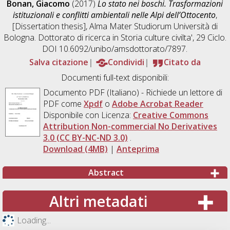
Bonan, Giacomo
(2017)
Lo stato nei boschi. Trasformazioni
istituzionali e conflitti ambientali nelle Alpi dell’Ottocento
,
[Dissertation thesis], Alma Mater Studiorum Università di
Bologna. Dottorato di ricerca in
Storia culture civilta'
, 29 Ciclo.
DOI 10.6092/unibo/amsdottorato/7897.
Salva citazione
Condividi
Citato da
Documenti full-text disponibili:
Documento PDF
(Italiano) - Richiede un lettore di
PDF come
Xpdf
o
Adobe Acrobat Reader
Disponibile con Licenza:
Creative Commons
Attribution Non-commercial No Derivatives
3.0 (CC BY-NC-ND 3.0)
.
Download (4MB)
|
Anteprima
Abstract
Altri metadati
Loading...