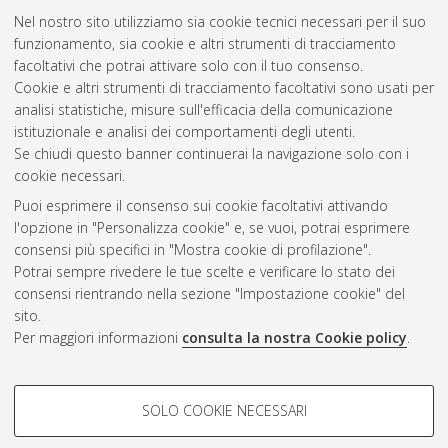
Nel nostro sito utilizziamo sia cookie tecnici necessari per il suo
funzionamento, sia cookie e altri strumenti di tracciamento
facoltativi che potrai attivare solo con il tuo consenso.
Cookie e altri strumenti di tracciamento facoltativi sono usati per
Gestione del documento:
analisi statistiche, misure sull'efficacia della comunicazione
istituzionale e analisi dei comportamenti degli utenti.
Se chiudi questo banner continuerai la navigazione solo con i
cookie necessari.
Atom
Puoi esprimere il consenso sui cookie facoltativi attivando
Rss 1.0
l'opzione in "Personalizza cookie" e, se vuoi, potrai esprimere
consensi più specifici in "Mostra cookie di profilazione".
Rss 2.0
Potrai sempre rivedere le tue scelte e verificare lo stato dei
consensi rientrando nella sezione "Impostazione cookie" del
sito.
AMS Dottorato
Per maggiori informazioni
consulta la nostra Cookie policy
.
ISSN: 2038-7946
Servizio implementato e gestito da
AlmaDL
Impostazioni Cookie
COOKIE DI PROFILAZIONE -
SOLO COOKIE NECESSARI
Informativa sulla privacy
FACOLTATIVI
Condizioni d’uso del sito