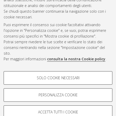
istituzionale e analisi dei comportamenti degli utenti.
Se chiudi questo banner continuerai la navigazione solo con i
cookie necessari.
Atom
Puoi esprimere il consenso sui cookie facoltativi attivando
Rss 1.0
l'opzione in "Personalizza cookie" e, se vuoi, potrai esprimere
consensi più specifici in "Mostra cookie di profilazione".
Rss 2.0
Potrai sempre rivedere le tue scelte e verificare lo stato dei
consensi rientrando nella sezione "Impostazione cookie" del
sito.
AMS Dottorato
Per maggiori informazioni
consulta la nostra Cookie policy
.
ISSN: 2038-7946
Servizio implementato e gestito da
AlmaDL
Impostazioni Cookie
COOKIE DI PROFILAZIONE -
SOLO COOKIE NECESSARI
Informativa sulla privacy
FACOLTATIVI
Condizioni d’uso del sito
Si tratta di cookie utilizzati per analizzare le caratteristiche della
navigazione degli utenti, creare profili in base al loro comportamento
PERSONALIZZA COOKIE
sul sito, per analisi di marketing.
Mostra cookie di profilazione
ACCETTA TUTTI I COOKIE
Google/Youtube Video