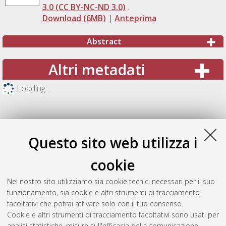
3.0 (CC BY-NC-ND 3.0)
.
Download (6MB)
|
Anteprima
Abstract
Altri metadati
Loading...
Questo sito web utilizza i
cookie
Nel nostro sito utilizziamo sia cookie tecnici necessari per il suo
funzionamento, sia cookie e altri strumenti di tracciamento
facoltativi che potrai attivare solo con il tuo consenso.
Cookie e altri strumenti di tracciamento facoltativi sono usati per
Gestione del documento:
analisi statistiche, misure sull'efficacia della comunicazione