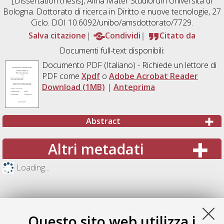
[Dissertation thesis], Alma Mater Studiorum Università di
Bologna. Dottorato di ricerca in
Diritto e nuove tecnologie
, 27
Ciclo. DOI 10.6092/unibo/amsdottorato/7729.
Salva citazione
Condividi
Citato da
Documenti full-text disponibili:
Documento PDF
(Italiano) - Richiede un lettore di
PDF come
Xpdf
o
Adobe Acrobat Reader
Download (1MB)
|
Anteprima
Abstract
Altri metadati
Loading...
Questo sito web utilizza i