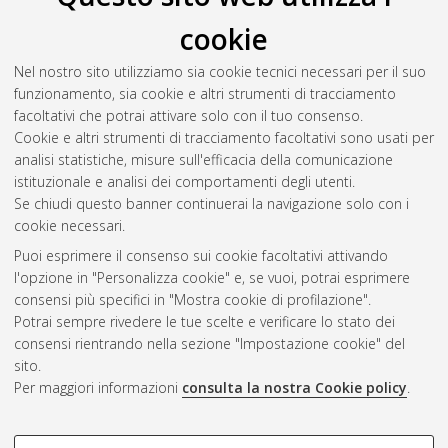
cookie
Nel nostro sito utilizziamo sia cookie tecnici necessari per il suo
funzionamento, sia cookie e altri strumenti di tracciamento
facoltativi che potrai attivare solo con il tuo consenso.
Cookie e altri strumenti di tracciamento facoltativi sono usati per
Gestione del documento:
analisi statistiche, misure sull'efficacia della comunicazione
istituzionale e analisi dei comportamenti degli utenti.
Se chiudi questo banner continuerai la navigazione solo con i
cookie necessari.
Atom
Puoi esprimere il consenso sui cookie facoltativi attivando
Rss 1.0
l'opzione in "Personalizza cookie" e, se vuoi, potrai esprimere
consensi più specifici in "Mostra cookie di profilazione".
Rss 2.0
Potrai sempre rivedere le tue scelte e verificare lo stato dei
consensi rientrando nella sezione "Impostazione cookie" del
sito.
AMS Dottorato
Per maggiori informazioni
consulta la nostra Cookie policy
.
ISSN: 2038-7946
Servizio implementato e gestito da
AlmaDL
Impostazioni Cookie
COOKIE DI PROFILAZIONE -