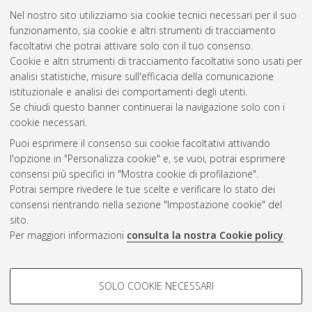
Nel nostro sito utilizziamo sia cookie tecnici necessari per il suo
funzionamento, sia cookie e altri strumenti di tracciamento
facoltativi che potrai attivare solo con il tuo consenso.
Cookie e altri strumenti di tracciamento facoltativi sono usati per
Gestione del documento:
analisi statistiche, misure sull'efficacia della comunicazione
istituzionale e analisi dei comportamenti degli utenti.
Se chiudi questo banner continuerai la navigazione solo con i
cookie necessari.
Atom
Puoi esprimere il consenso sui cookie facoltativi attivando
Rss 1.0
l'opzione in "Personalizza cookie" e, se vuoi, potrai esprimere
consensi più specifici in "Mostra cookie di profilazione".
Rss 2.0
Potrai sempre rivedere le tue scelte e verificare lo stato dei
consensi rientrando nella sezione "Impostazione cookie" del
sito.
AMS Dottorato
Per maggiori informazioni
consulta la nostra Cookie policy
.
ISSN: 2038-7946
Servizio implementato e gestito da
AlmaDL
Impostazioni Cookie
COOKIE DI PROFILAZIONE -
SOLO COOKIE NECESSARI
Informativa sulla privacy
FACOLTATIVI
Condizioni d’uso del sito