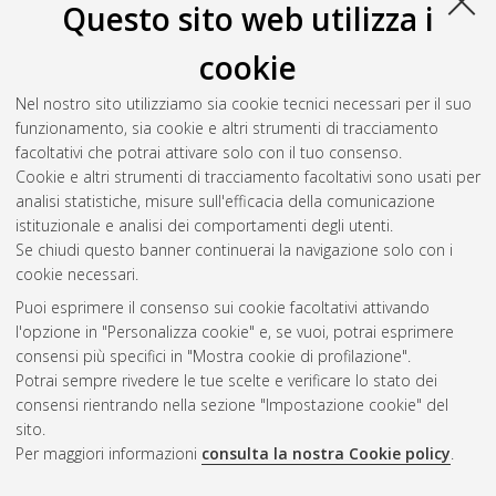
Questo sito web utilizza i
cookie
Nel nostro sito utilizziamo sia cookie tecnici necessari per il suo
funzionamento, sia cookie e altri strumenti di tracciamento
facoltativi che potrai attivare solo con il tuo consenso.
Cookie e altri strumenti di tracciamento facoltativi sono usati per
Gestione del documento:
analisi statistiche, misure sull'efficacia della comunicazione
istituzionale e analisi dei comportamenti degli utenti.
Se chiudi questo banner continuerai la navigazione solo con i
cookie necessari.
Atom
Puoi esprimere il consenso sui cookie facoltativi attivando
Rss 1.0
l'opzione in "Personalizza cookie" e, se vuoi, potrai esprimere
consensi più specifici in "Mostra cookie di profilazione".
Rss 2.0
Potrai sempre rivedere le tue scelte e verificare lo stato dei
consensi rientrando nella sezione "Impostazione cookie" del
sito.
AMS Dottorato
Per maggiori informazioni
consulta la nostra Cookie policy
.
ISSN: 2038-7946
Servizio implementato e gestito da
AlmaDL