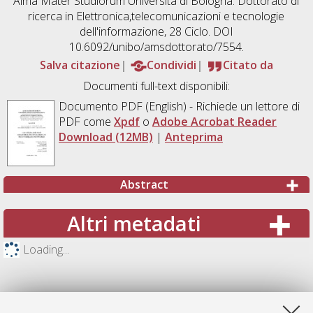
Alma Mater Studiorum Università di Bologna. Dottorato di
ricerca in
Elettronica,telecomunicazioni e tecnologie
dell'informazione
, 28 Ciclo. DOI
10.6092/unibo/amsdottorato/7554.
Salva citazione
Condividi
Citato da
Documenti full-text disponibili:
Documento PDF
(English) - Richiede un lettore di
PDF come
Xpdf
o
Adobe Acrobat Reader
Download (12MB)
|
Anteprima
Abstract
Altri metadati
Loading...