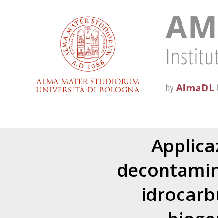
Applica
decontamina
idrocarbu