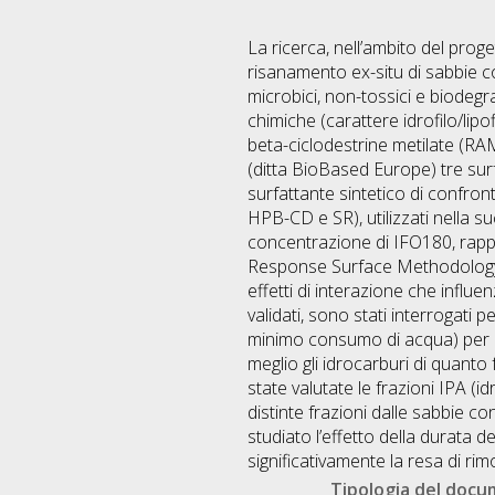
La ricerca, nell’ambito del proget
risanamento ex-situ di sabbie c
microbici, non-tossici e biodegra
chimiche (carattere idrofilo/lipof
beta-ciclodestrine metilate (RAM
(ditta BioBased Europe) tre surfa
surfattante sintetico di confron
HPB-CD e SR), utilizzati nella s
concentrazione di IFO180, rappo
Response Surface Methodology (RS
effetti di interazione che influ
validati, sono stati interrogati 
minimo consumo di acqua) per div
meglio gli idrocarburi di quanto
state valutate le frazioni IPA (i
distinte frazioni dalle sabbie co
studiato l’effetto della durata
significativamente la resa di rim
Tipologia del doc