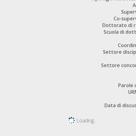
A
Super
Co-super
Dottorato di r
Scuola di dot
Coordi
Settore discip
Settore conco
Parole 
UR
Data di discu
Loading...