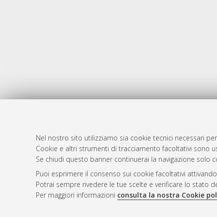
Nel nostro sito utilizziamo sia cookie tecnici necessari per
AMS Dotto
Atom
Cookie e altri strumenti di tracciamento facoltativi sono us
ISSN: 2038
Se chiudi questo banner continuerai la navigazione solo c
Rss 1.0
Servizio i
Puoi esprimere il consenso sui cookie facoltativi attivando
Rss 2.0
Impostazio
Potrai sempre rivedere le tue scelte e verificare lo stato 
Informativa
Per maggiori informazioni
consulta la nostra Cookie pol
Condizioni 