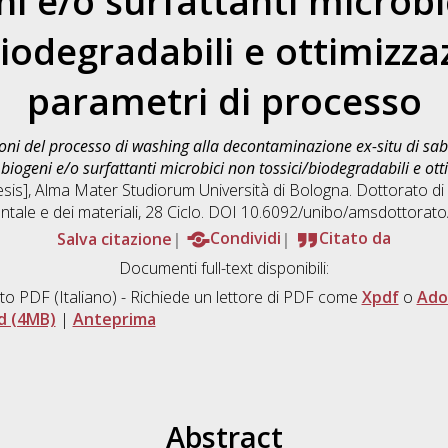
ni e/o surfattanti microbi
biodegradabili e ottimizza
parametri di processo
oni del processo di washing alla decontaminazione ex-situ di sab
i biogeni e/o surfattanti microbici non tossici/biodegradabili e ot
hesis], Alma Mater Studiorum Università di Bologna. Dottorato di 
tale e dei materiali
, 28 Ciclo. DOI 10.6092/unibo/amsdottorato
Salva citazione
Condividi
Citato da
Documenti full-text disponibili:
to PDF
(Italiano) - Richiede un lettore di PDF come
Xpdf
o
Ado
d (4MB)
|
Anteprima
Abstract