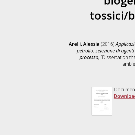
bioge
tossici/
Arelli, Alessia
(2016)
Applicazi
petrolio: selezione di agent
processo
, [Dissertation t
ambien
Documen
Downloa