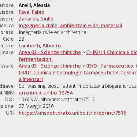
utore
Arelli, Alessia
visore
Fava, Fabio
visore
Zanaroli, Giulio
icerca
Ingegneria civile, ambientale e dei materiali
torato
Ingegneria civile ed architettura
Ciclo
28
natore
Lamberti, Alberto
linare
Area 03 - Scienze chimiche
>
CHIM/11 Chimica e bi
fermentazioni
rsuale
Area 03 - Scienze chimiche
>
03/D - Farmaceutico, 
03/D1 Chimica e tecnologie farmaceutiche, tossic
alimentari
chiave
Soil washing, biosurfattanti, mobilizzanti biogeni, idroc
N:NBN
urn:nbn:it:unibo-18754
DOI
10.6092/unibo/amsdottorato/7516
ssione
27 Maggio 2016
URI
https://amsdottorato.unibo.it/id/eprint/7516