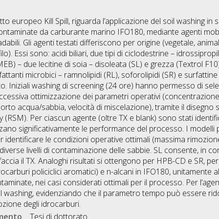
to europeo Kill Spill, riguarda l’applicazione del soil washing in s
ontaminate da carburante marino IFO180, mediante agenti mobili
dabili. Gli agenti testati differiscono per origine (vegetale, anim
ilo). Essi sono: acidi biliari, due tipi di ciclodestrine – idrossipr
EB) – due lecitine di soia – disoleata (SL) e grezza (Textrol F10
ttanti microbici – ramnolipidi (RL), soforolipidi (SR) e surfattine 
to. Iniziali washing di screening (24 ore) hanno permesso di selez
uccessiva ottimizzazione dei parametri operativi (concentrazione
rto acqua/sabbia, velocità di miscelazione), tramite il disegno 
M). Per ciascun agente (oltre TX e blank) sono stati identificat
enzano significativamente le performance del processo. I modelli 
per identificare le condizioni operative ottimali (massima rimozione
erse livelli di contaminazione delle sabbie. SL consente, in cond
 faccia il TX. Analoghi risultati si ottengono per HPB-CD e SR, 
drocarburi policiclici aromatici) e n-alcani in IFO180, unitamente 
ntaminate, nei casi considerati ottimali per il processo. Per l’agen
 del washing, evidenziando che il parametro tempo può essere rid
ozione degli idrocarburi.
umento
Tesi di dottorato