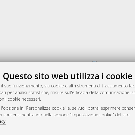
Gestione del documento:
Questo sito web utilizza i cookie
 il suo funzionamento, sia cookie e altri strumenti di tracciamento faco
rato
ati per analisi statistiche, misure sull'efficacia della comunicazione is
-7946
on i cookie necessari.
mplementato e gestito da
AlmaDL
 l'opzione in "Personalizza cookie" e, se vuoi, potrai esprimere consens
ni Cookie
dei consensi rientrando nella sezione "Impostazione cookie" del sito.
 sulla privacy
icy
.
d’uso del sito