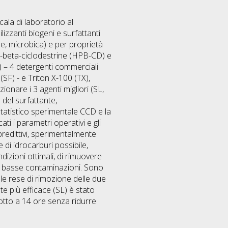
cala di laboratorio al
zzanti biogeni e surfattanti
ale, microbica) e per proprietà
opil-beta-ciclodestrine (HPB-CD) e
) – 4 detergenti commerciali
(SF) - e Triton X-100 (TX),
ionare i 3 agenti migliori (SL,
 del surfattante,
statistico sperimentale CCD e la
i i parametri operativi e gli
predittivi, sperimentalmente
 di idrocarburi possibile,
izioni ottimali, di rimuovere
per basse contaminazioni. Sono
alle rese di rimozione delle due
te più efficace (SL) è stato
otto a 14 ore senza ridurre