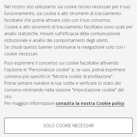
Nel nostro sito utilizziamo sia cookie tecnici necessari per il suo
funzionamento, sia cookie e altri strumenti di tracciamento
facoltativi che potrai attivare solo con il tuo consenso.
Cookie e altri strumenti di tracciamento facoltativi sono usati per
Gestione del documento:
analisi statistiche, misure sull'efficacia della comunicazione
istituzionale e analisi dei comportamenti degli utenti.
Se chiudi questo banner continuerai la navigazione solo con i
cookie necessari.
Atom
Puoi esprimere il consenso sui cookie facoltativi attivando
Rss 1.0
l'opzione in "Personalizza cookie" e, se vuoi, potrai esprimere
consensi più specifici in "Mostra cookie di profilazione".
Rss 2.0
Potrai sempre rivedere le tue scelte e verificare lo stato dei
consensi rientrando nella sezione "Impostazione cookie" del
sito.
AMS Dottorato
Per maggiori informazioni
consulta la nostra Cookie policy
.
ISSN: 2038-7946
Servizio implementato e gestito da
AlmaDL
Impostazioni Cookie
COOKIE DI PROFILAZIONE -
SOLO COOKIE NECESSARI
Informativa sulla privacy
FACOLTATIVI
Condizioni d’uso del sito